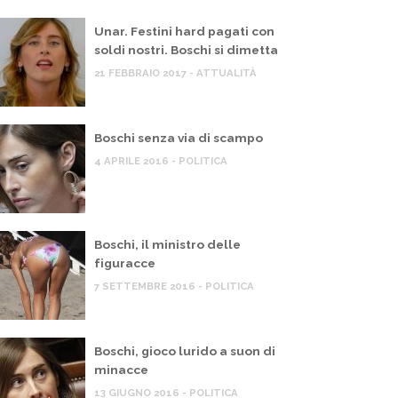
Unar. Festini hard pagati con
soldi nostri. Boschi si dimetta
21 FEBBRAIO 2017 - ATTUALITÀ
Boschi senza via di scampo
4 APRILE 2016 - POLITICA
Boschi, il ministro delle
figuracce
7 SETTEMBRE 2016 - POLITICA
TTUALITÀ
,
POLITICA
ATTUALITÀ
,
ecord povertà, ma il governo pensa a
MENTE
Boschi, gioco lurido a suon di
inanziare le guerre
minacce
Milano. 
 GIUGNO 2026
Atm: “C’e
13 GIUGNO 2016 - POLITICA