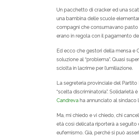
Un pacchetto di cracker ed una scat
una bambina delle scuole elementari 
compagni che consumavano pasto rego
erano in regola con il pagamento de
Ed ecco che gestori della mensa e C
soluzione al “problema”. Quasi superf
sciolta in lacrime per l’umiliazione.
La segreteria provinciale del Parti
“scelta discriminatoria”. Solidarietà è
Candreva
ha annunciato al sindaco l
Ma, mi chiedo e vi chiedo, chi cance
età così delicata riporterà a seguito
eufemismo. Già, perché si può asseri