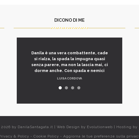
DICONO DI ME
Danila è una vera combattente, cade
si rialza, la spada la impugna quasi
senza parere, ma non la lascia mai, ci
dorme anche. Con spada e nemici
LUISA CORDOVA
t 2026 by
DanilaSantagata.it
|
Web Design by
Evolutionweb
|
Hosting by
Privacy & Policy
-
Cookie Policy
-
Aggiorna le tue preferenze sulla privac