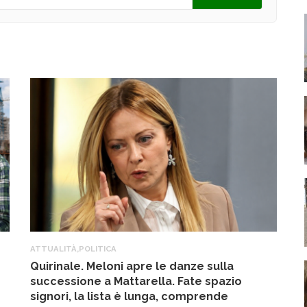
ATTUALITÀ
,
POLITICA
A
Quirinale. Meloni apre le danze sulla
R
successione a Mattarella. Fate spazio
f
signori, la lista è lunga, comprende
17