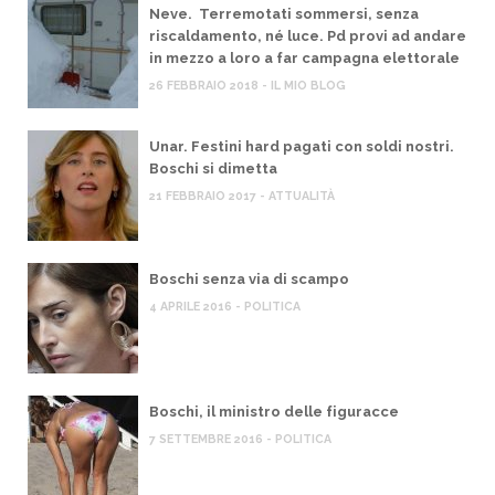
Neve. Terremotati sommersi, senza
riscaldamento, né luce. Pd provi ad andare
in mezzo a loro a far campagna elettorale
26 FEBBRAIO 2018 - IL MIO BLOG
Unar. Festini hard pagati con soldi nostri.
Boschi si dimetta
21 FEBBRAIO 2017 - ATTUALITÀ
Boschi senza via di scampo
4 APRILE 2016 - POLITICA
Boschi, il ministro delle figuracce
7 SETTEMBRE 2016 - POLITICA