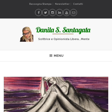
Rassegna Stampa
Newsletter
Contatti
Scrittrice e Opinionista Libera...Mente
MENU