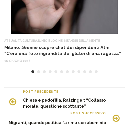
ATTUALITÀ
,
CULTURA
,
IL MIO BLOG
,
NEI MEANDRI DELLA MENTE
AT
Milano. 26enne scopre chat dei dipendenti Atm:
T
“C’era una foto ingrandita dei glutei di una ragazza”.
12
16 GIUGNO 2026
POST PRECEDENTE
Chiesa e pedofilia, Ratzinger: “Collasso
morale, questione scottante”
POST SUCCESSIVO
Migranti, quando politica fa rima con abominio