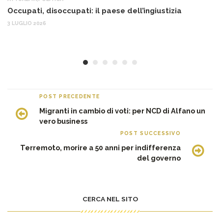
Occupati, disoccupati: il paese dell’ingiustizia
Q
Ma
3 LUGLIO 2026
c
30
POST PRECEDENTE
Migranti in cambio di voti: per NCD di Alfano un
vero business
POST SUCCESSIVO
Terremoto, morire a 50 anni per indifferenza
del governo
CERCA NEL SITO