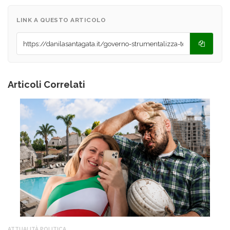
LINK A QUESTO ARTICOLO
Articoli Correlati
ATTUALITÀ
,
POLITICA
AT