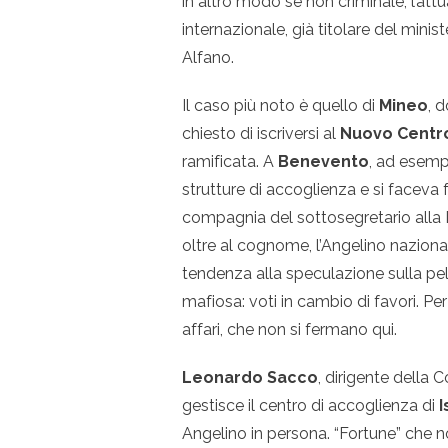
in altro modo se non criminale, l’att
internazionale, già titolare del mini
Alfano.
Il caso più noto è quello di
Mineo
, 
chiesto di iscriversi al
Nuovo Centr
ramificata. A
Benevento
, ad esemp
strutture di accoglienza e si faceva 
compagnia del sottosegretario alla 
oltre al cognome, l’Angelino naziona
tendenza alla speculazione sulla pe
mafiosa: voti in cambio di favori. Per 
affari, che non si fermano qui.
Leonardo Sacco
, dirigente della 
gestisce il centro di accoglienza di
I
Angelino in persona. “Fortune” che non