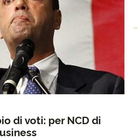
o di voti: per NCD di
business