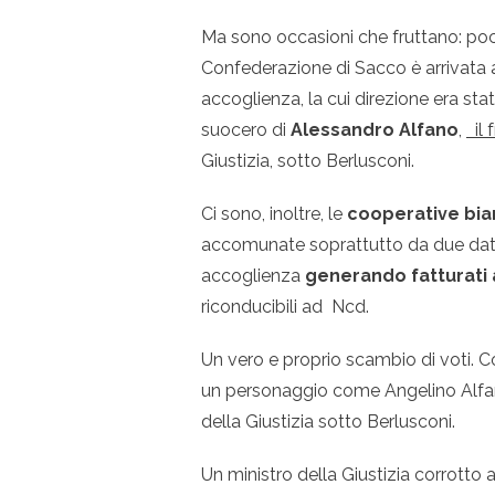
Ma sono occasioni che fruttano: poch
Confederazione di Sacco è arrivata 
accoglienza, la cui direzione era st
suocero di
Alessandro Alfano
,
il 
Giustizia, sotto Berlusconi.
Ci sono, inoltre, le
cooperative bi
accomunate soprattutto da due dati.
accoglienza
generando fatturati 
riconducibili ad Ncd.
Un vero e proprio scambio di voti. C
un personaggio come Angelino Alfan
della Giustizia sotto Berlusconi.
Un ministro della Giustizia corrott