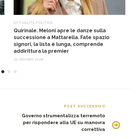
ATTUALITÀ
,
POLITICA
A
Quirinale. Meloni apre le danze sulla
R
successione a Mattarella. Fate spazio
f
signori, la lista è lunga, comprende
17
addirittura la premier
30 GIUGNO 2026
POST SUCCESSIVO
Governo strumentalizza terremoto
per rispondere alla UE su manovra
correttiva