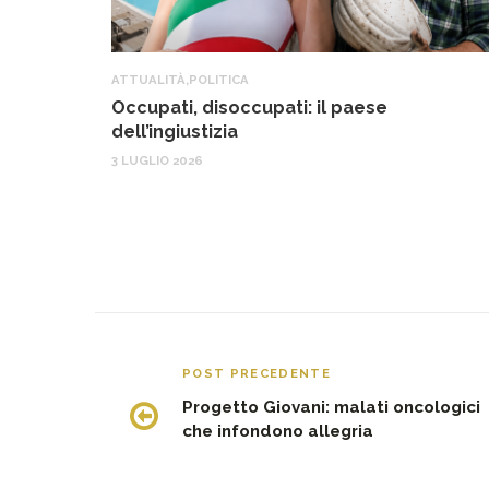
ATTUALITÀ
,
POLITICA
Occupati, disoccupati: il paese
dell’ingiustizia
3 LUGLIO 2026
POST PRECEDENTE
Progetto Giovani: malati oncologici
che infondono allegria