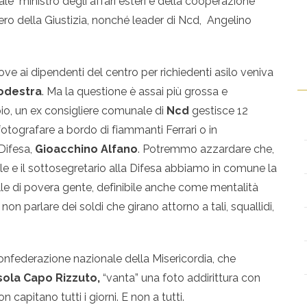
uale ministro degli affari esteri e della cooperazione
stero della Giustizia, nonché leader di Ncd, Angelino
dove ai dipendenti del centro per richiedenti asilo veniva
odestra
. Ma la questione è assai più grossa e
io, un ex consigliere comunale di
Ncd
gestisce 12
fotografare a bordo di fiammanti Ferrari o in
Difesa,
Gioacchino Alfano
. Potremmo azzardare che,
le e il sottosegretario alla Difesa abbiamo in comune la
lle di povera gente, definibile anche come mentalità
non parlare dei soldi che girano attorno a tali, squallidi,
Confederazione nazionale della Misericordia, che
sola Capo Rizzuto,
“vanta” una foto addirittura con
 capitano tutti i giorni. E non a tutti.