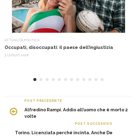
ATTUALITÀ
,
POLITICA
AT
Occupati, disoccupati: il paese dell’ingiustizia
Q
Ma
3 LUGLIO 2026
c
30
POST PRECEDENTE
Alfredino Rampi. Addio all’uomo che è morto 2
volte
POST SUCCESSIVO
Torino. Licenziata perché incinta. Anche De