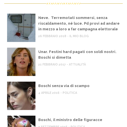
Neve. Terremotati sommersi, senza
riscaldamento, né luce. Pd provi ad andare
in mezzo a loro a far campagna elettorale
26 FEBBRAIO 2018 - IL MIO BLOG
Unar. Festini hard pagati con soldi nostri.
Boschi si dimetta
21 FEBBRAIO 2017 - ATTUALITÀ
Boschi senza via di scampo
4 APRILE 2016 - POLITICA
Boschi, il ministro delle figuracce
7 SETTEMBRE 2016 - POLITICA