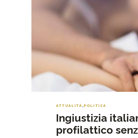
ATTUALITÀ
,
POLITICA
Ingiustizia itali
profilattico sen