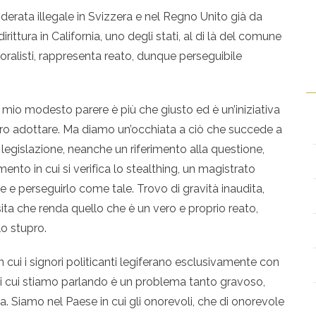
erata illegale in Svizzera e nel Regno Unito già da
rittura in California, uno degli stati, al di là del comune
ralisti, rappresenta reato, dunque perseguibile
A mio modesto parere è più che giusto ed è un’iniziativa
bero adottare. Ma diamo un’occhiata a ciò che succede a
 legislazione, neanche un riferimento alla questione,
ento in cui si verifica lo stealthing, un magistrato
e e perseguirlo come tale. Trovo di gravità inaudita,
ita che renda quello che è un vero e proprio reato,
lo stupro.
n cui i signori politicanti legiferano esclusivamente con
di cui stiamo parlando è un problema tanto gravoso,
a. Siamo nel Paese in cui gli onorevoli, che di onorevole