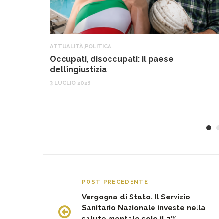
ATTUALITÀ
,
POLITICA
Occupati, disoccupati: il paese
dell’ingiustizia
3 LUGLIO 2026
POST PRECEDENTE
Vergogna di Stato. Il Servizio
Sanitario Nazionale investe nella
salute mentale solo il 3%