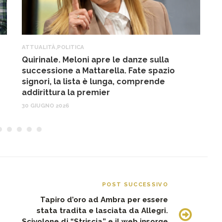
ATTUALITÀ
,
POLITICA
A
Quirinale. Meloni apre le danze sulla
R
successione a Mattarella. Fate spazio
f
signori, la lista è lunga, comprende
17
addirittura la premier
30 GIUGNO 2026
POST SUCCESSIVO
Tapiro d’oro ad Ambra per essere
stata tradita e lasciata da Allegri.
Scivolone di “Striscia” e il web insorge