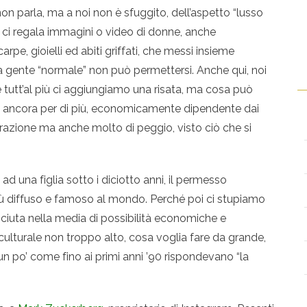
non parla, ma a noi non è sfuggito, dell’aspetto “lusso
ci regala immagini o video di donne, anche
pe, gioielli ed abiti griffati, che messi insieme
a gente “normale” non può permettersi. Anche qui, noi
tutt’al più ci aggiungiamo una risata, ma cosa può
a, ancora per di più, economicamente dipendente dai
azione ma anche molto di peggio, visto ciò che si
d una figlia sotto i diciotto anni, il permesso
 più diffuso e famoso al mondo. Perché poi ci stupiamo
ciuta nella media di possibilità economiche e
o culturale non troppo alto, cosa voglia fare da grande,
, un po’ come fino ai primi anni ’90 rispondevano “la