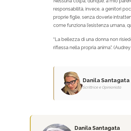
Nessuna colpa, dunque, a mio parer
responsabilità, invece, a genitori poc
proprie figlie, senza doverle intratt
come funziona l’esistenza umana, qu
“La bellezza di una donna non risiede
riflessa nella propria anima”. (Audre
Danila Santagata
Scrittrice e Opinionista
Danila Santagata