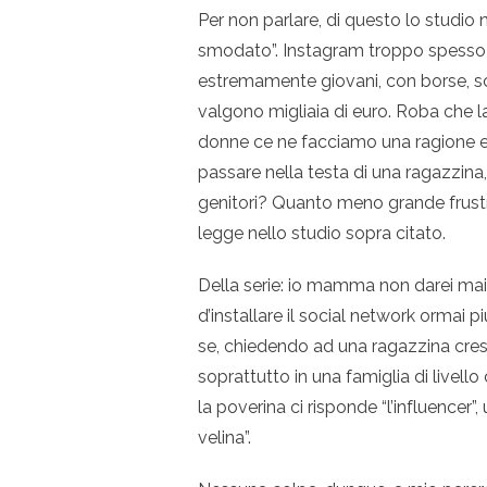
Per non parlare, di questo lo studio 
smodato”. Instagram troppo spesso 
estremamente giovani, con borse, scar
valgono migliaia di euro. Roba che l
donne ce ne facciamo una ragione e 
passare nella testa di una ragazzin
genitori? Quanto meno grande frustr
legge nello studio sopra citato.
Della serie: io mamma non darei mai a
d’installare il social network ormai
se, chiedendo ad una ragazzina cres
soprattutto in una famiglia di livell
la poverina ci risponde “l’influencer”
velina”.