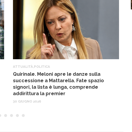
ATTUALITÀ
,
POLITICA
A
Quirinale. Meloni apre le danze sulla
R
successione a Mattarella. Fate spazio
f
signori, la lista è lunga, comprende
17
addirittura la premier
30 GIUGNO 2026