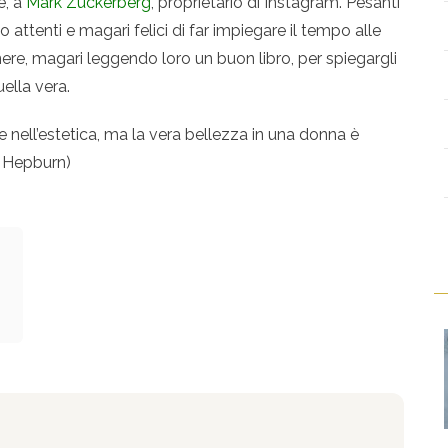
e, a
Mark Zuckerberg
, proprietario di Instagram. Pesanti
o attenti e magari felici di far impiegare il tempo alle
enere, magari leggendo loro un buon libro, per spiegargli
ella vera.
 nell’estetica, ma la vera bellezza in una donna è
y Hepburn)