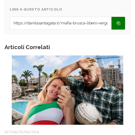
LINK A QUESTO ARTICOLO
Articoli Correlati
ATTUALITÀ
,
POLITICA
AT