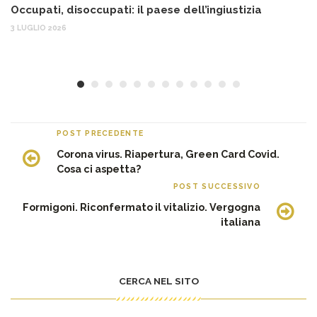
Occupati, disoccupati: il paese dell’ingiustizia
Q
Ma
3 LUGLIO 2026
c
30
POST PRECEDENTE
Corona virus. Riapertura, Green Card Covid.
Cosa ci aspetta?
POST SUCCESSIVO
Formigoni. Riconfermato il vitalizio. Vergogna
italiana
CERCA NEL SITO