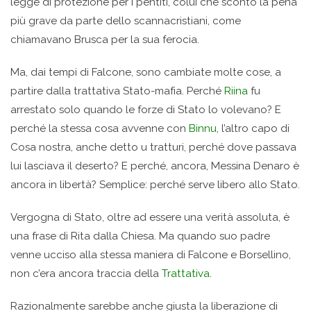
legge di protezione per i pentiti, colui che scontò la pena
più grave da parte dello scannacristiani, come
chiamavano Brusca per la sua ferocia.
Ma, dai tempi di Falcone, sono cambiate molte cose, a
partire dalla trattativa Stato-mafia. Perché
Riina
fu
arrestato solo quando le forze di Stato lo volevano? E
perché la stessa cosa avvenne con
Binnu
, l’altro capo di
Cosa nostra, anche detto u tratturi, perché dove passava
lui lasciava il deserto? E perché, ancora, Messina Denaro è
ancora in libertà? Semplice: perché serve libero allo Stato.
Vergogna di Stato, oltre ad essere una verità assoluta, è
una frase di Rita dalla Chiesa. Ma quando suo padre
venne ucciso alla stessa maniera di Falcone e Borsellino,
non c’era ancora traccia della
Trattativa
.
Razionalmente sarebbe anche giusta la liberazione di