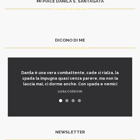
MI PIACE DANILA S. SANTAGATA
DICONO DI ME
Danila è una vera combattente, cade si rialza, la
spada la impugna quasi senza parere, ma non la
lascia mai, ci dorme anche. Con spada e nemici
LUISA CORDOVA
NEWSLETTER