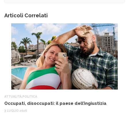
Articoli Correlati
ATTUALITÀ
,
POLITICA
AT
Occupati, disoccupati: il paese dell’ingiustizia
Q
Ma
3 LUGLIO 2026
c
30