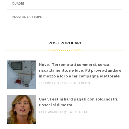
QUADRI
RASSEGNA STAMPA
POST POPOLARI
Neve. Terremotati sommersi, senza
riscaldamento, né luce. Pd provi ad andare
in mezzo a loro a far campagna elettorale
26 FEBBRAIO 2018 - IL MIO BLOG
Unar. Festini hard pagati con soldi nostri.
Boschi si dimetta
21 FEBBRAIO 2017 - ATTUALITÀ