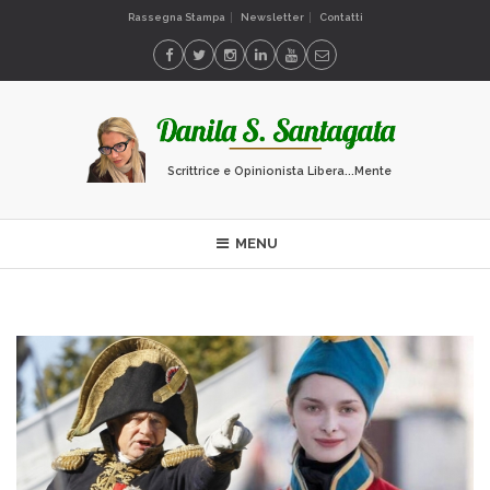
Rassegna Stampa
Newsletter
Contatti
Scrittrice e Opinionista Libera...Mente
MENU