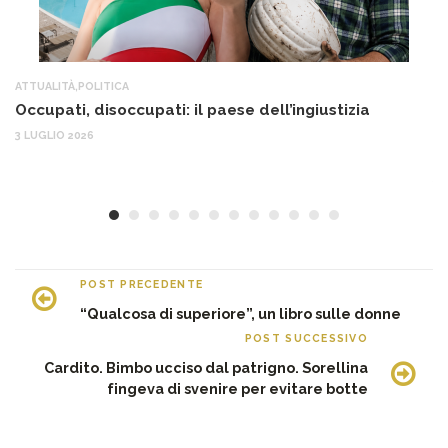
ATTUALITÀ
,
POLITICA
AT
Occupati, disoccupati: il paese dell’ingiustizia
Q
Ma
3 LUGLIO 2026
c
30
POST PRECEDENTE
“Qualcosa di superiore”, un libro sulle donne
POST SUCCESSIVO
Cardito. Bimbo ucciso dal patrigno. Sorellina
fingeva di svenire per evitare botte