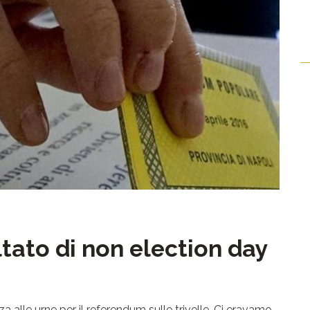
tato di non election day
za alle urne per il referendum sulle trivelle. Ci eravamo