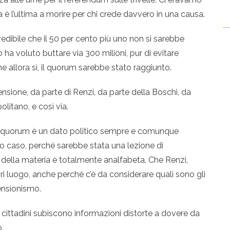
nza è l’ultima a morire per chi crede davvero in una causa.
evedibile che il 50 per cento più uno non si sarebbe
 ha voluto buttare via 300 milioni, pur di evitare
he allora sì, il quorum sarebbe stato raggiunto.
stensione, da parte di Renzi, da parte della Boschi, da
olitano, e così via.
l quorum è un dato politico sempre e comunque
to caso, perché sarebbe stata una lezione di
della materia è totalmente analfabeta. Che Renzi,
uori luogo, anche perché c’è da considerare quali sono gli
tensionismo.
 i cittadini subiscono informazioni distorte a dovere da
.