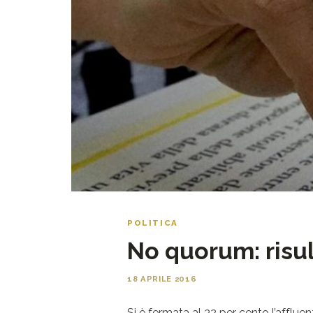
POLITICA
No quorum: risul
18 APRILE 2016
Si è fermata al 32 per cento l’affluen