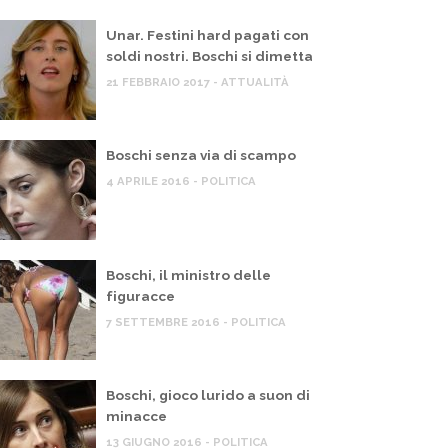
Unar. Festini hard pagati con
soldi nostri. Boschi si dimetta
21 FEBBRAIO 2017 - ATTUALITÀ
Boschi senza via di scampo
4 APRILE 2016 - POLITICA
Boschi, il ministro delle
figuracce
7 SETTEMBRE 2016 - POLITICA
TTUALITÀ
,
POLITICA
ATTUALITÀ
,
ecord povertà, ma il governo pensa a
Trump: “
inanziare le guerre
Boschi, gioco lurido a suon di
12 GIUGNO 
minacce
 GIUGNO 2026
13 GIUGNO 2016 - POLITICA