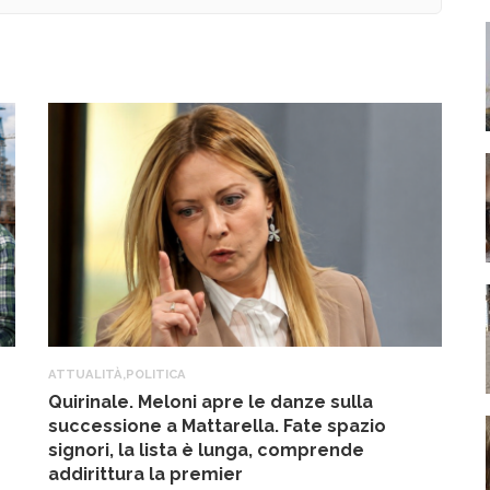
ATTUALITÀ
,
POLITICA
A
Quirinale. Meloni apre le danze sulla
R
successione a Mattarella. Fate spazio
f
signori, la lista è lunga, comprende
17
addirittura la premier