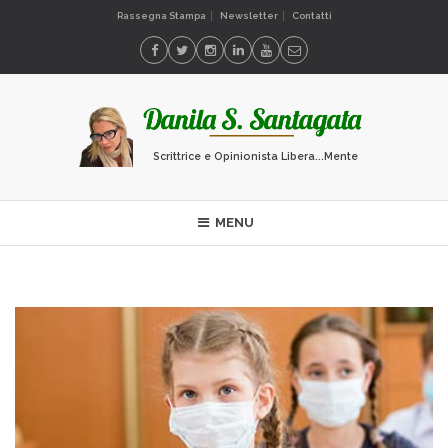
Rassegna Stampa
Newsletter
Contatti
Scrittrice e Opinionista Libera...Mente
MENU