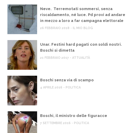
Neve. Terremotati sommersi, senza
riscaldamento, né luce. Pd provi ad andare
in mezzo a loro a far campagna elettorale
26 FEBBRAIO 2018 - IL MIO BLOG
Unar. Festini hard pagati con soldi nostri.
Boschi si dimetta
21 FEBBRAIO 2017 - ATTUALITÀ
Boschi senza via di scampo
4 APRILE 2016 - POLITICA
Boschi, il ministro delle figuracce
7 SETTEMBRE 2016 - POLITICA