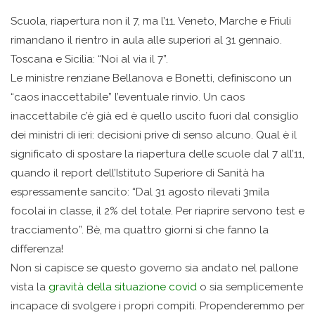
Scuola, riapertura non il 7, ma l’11. Veneto, Marche e Friuli
rimandano il rientro in aula alle superiori al 31 gennaio.
Toscana e Sicilia: “Noi al via il 7”.
Le ministre renziane Bellanova e Bonetti, definiscono un
“caos inaccettabile” l’eventuale rinvio. Un caos
inaccettabile c’è già ed è quello uscito fuori dal consiglio
dei ministri di ieri: decisioni prive di senso alcuno. Qual è il
significato di spostare la riapertura delle scuole dal 7 all’11,
quando il report dell’Istituto Superiore di Sanità ha
espressamente sancito: “Dal 31 agosto rilevati 3mila
focolai in classe, il 2% del totale. Per riaprire servono test e
tracciamento”. Bè, ma quattro giorni sì che fanno la
differenza!
Non si capisce se questo governo sia andato nel pallone
vista la
gravità della situazione covid
o sia semplicemente
incapace di svolgere i propri compiti. Propenderemmo per