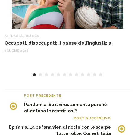
ATTUALITÀ
,
POLITICA
AT
Occupati, disoccupati: il paese dell’ingiustizia
Q
Ma
3 LUGLIO 2026
c
30
POST PRECEDENTE
Pandemia. Se il virus aumenta perché
allentano le restrizioni?
POST SUCCESSIVO
Epifania. La befana vien di notte con le scarpe
tutte rotte. Come l’Italia