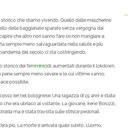
o storico che stiamo vivendo. Quello delle mascherine
quello delle baggianate sparate senza vergogna dai
i capire che altro non sanno fare se non mangiare a
sta sempre meno salvaguardata nella salute e più
 pandemia del secolo ci sta costringendo.
o storico dei
femminicidi,
aumentati durante il lokdown,
on pene sempre meno severe e le cui vittime vanno,
 pace possibile.
cesso ieri nel bolognese: Una ragazza di 19 anni è stata
o che era ubriaco al voltante. La giovane, Irene Boruzzi,
trada ma è stata travolta sulle strisce pedonali.
era più. La morte è arrivata quasi subito. L’uomo,