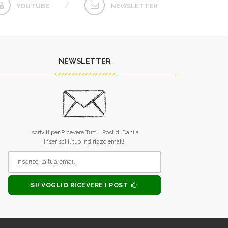
YOUTUBE
NEWSLETTER
NEWSLETTER
L’unico difetto dei tuoi libri è che
Raramente qualc
finiscono troppo presto.
qualcosa dai dicio
Iscriviti per Ricevere Tutti i Post di Danila
sei riuscita. 
MONICA ALLEGRUCCI
Inserisci il tuo indirizzo email!.
guardare nel fo
anima, mi hai inse
forza, tu, piccol
MONICA 
SI! VOGLIO RICEVERE I POST