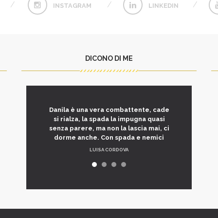
INSTAGRAM
LINKEDIN
DICONO DI ME
Danila è una vera combattente, cade
si rialza, la spada la impugna quasi
senza parere, ma non la lascia mai, ci
dorme anche. Con spada e nemici
LUISA CORDOVA