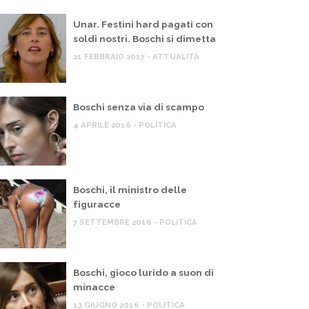
Unar. Festini hard pagati con
soldi nostri. Boschi si dimetta
21 FEBBRAIO 2017 - ATTUALITÀ
Boschi senza via di scampo
4 APRILE 2016 - POLITICA
Boschi, il ministro delle
figuracce
7 SETTEMBRE 2016 - POLITICA
Boschi, gioco lurido a suon di
minacce
TTUALITÀ
,
POLITICA
ATTUALITÀ
,
13 GIUGNO 2016 - POLITICA
ecord povertà, ma il governo pensa a