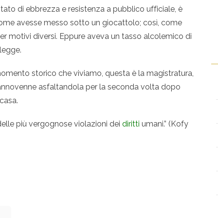
tato di ebbrezza e resistenza a pubblico ufficiale, è
, come avesse messo sotto un giocattolo; così, come
sa per motivi diversi. Eppure aveva un tasso alcolemico di
 legge.
l momento storico che viviamo, questa è la magistratura,
ciannovenne asfaltandola per la seconda volta dopo
 casa.
elle più vergognose violazioni dei
diritti
umani.” (Kofy