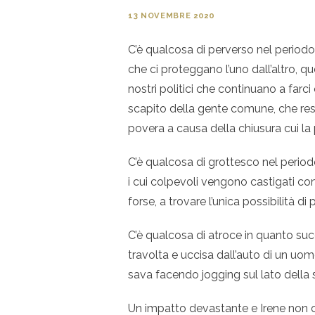
13 NOVEMBRE 2020
C’è qualcosa di perverso nel period
che ci proteggano l’uno dall’altro, 
nostri politici che continuano a farc
scapito della gente comune, che re
povera a causa della chiusura cui la
C’è qualcosa di grottesco nel period
i cui colpevoli vengono castigati c
forse, a trovare l’unica possibilità di
C’è qualcosa di atroce in quanto suc
travolta e uccisa dall’auto di un uom
sava facendo jogging sul lato della s
Un impatto devastante e Irene non c’