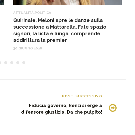
ATTUALITÀ
,
POLITICA
A
Quirinale. Meloni apre le danze sulla
R
successione a Mattarella. Fate spazio
f
signori, la lista è lunga, comprende
17
addirittura la premier
30 GIUGNO 2026
POST SUCCESSIVO
Fiducia governo, Renzi si erge a
difensore giustizia. Da che pulpito!