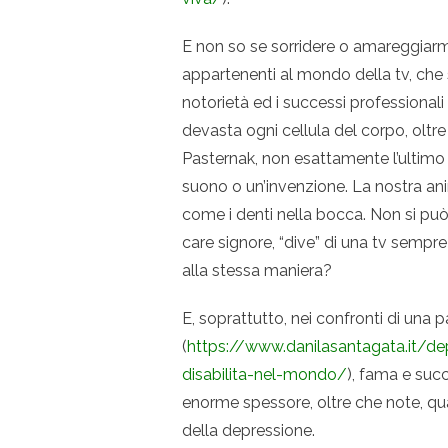
E non so se sorridere o amareggiarmi d
appartenenti al mondo della tv, che
notorietà ed i successi professional
devasta ogni cellula del corpo, oltre
Pasternak, non esattamente l’ultimo 
suono o un’invenzione. La nostra an
come i denti nella bocca. Non si può
care signore, “dive” di una tv sempre
alla stessa maniera?
E, soprattutto, nei confronti di una p
(
https://www.danilasantagata.it/dep
disabilita-nel-mondo/
), fama e suc
enorme spessore, oltre che note, qua
della depressione.