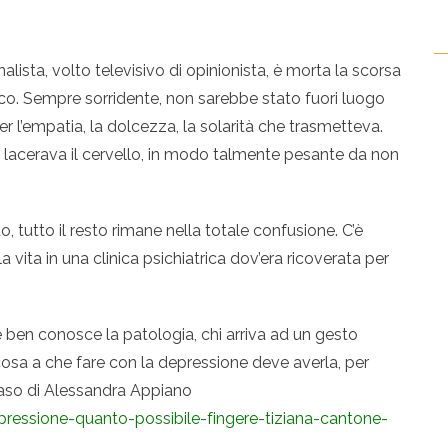
alista, volto televisivo di opinionista, è morta la scorsa
o. Sempre sorridente, non sarebbe stato fuori luogo
 per l’empatia, la dolcezza, la solarità che trasmetteva.
 lacerava il cervello, in modo talmente pesante da non
o, tutto il resto rimane nella totale confusione. C’è
la vita in una clinica psichiatrica dov’era ricoverata per
 ben conosce la patologia, chi arriva ad un gesto
cosa a che fare con la depressione deve averla, per
aso di Alessandra Appiano
pressione-quanto-possibile-fingere-tiziana-cantone-