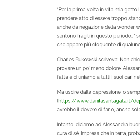
“Per la prima volta in vita mia gett
prendere atto di essere troppo stan
anche da negazione della wonder wom
sentono fragili in questo periodo…” s
che appare più eloquente di qualun
Charles Bukowski scriveva: Non chi
provare un po’ meno dolore. Alessa
fatta e ci uniamo a tutti i suoi cari ne
Ma uscire dalla depressione, o sempl
(
https://www.danilasantagata.it/dep
avrebbe il dovere di farlo, anche sol
Intanto, diciamo ad Alessandra buon 
cura di sé, impresa che in terra, prob