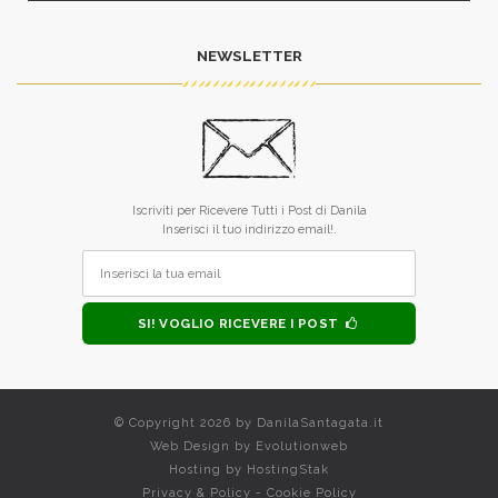
NEWSLETTER
Iscriviti per Ricevere Tutti i Post di Danila
Inserisci il tuo indirizzo email!.
SI! VOGLIO RICEVERE I POST
© Copyright 2026 by
DanilaSantagata.it
Web Design by
Evolutionweb
Hosting by
HostingStak
Privacy & Policy
-
Cookie Policy