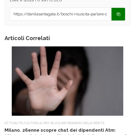
LINK A QUESTO ARTICOLO
Articoli Correlati
ATTUALITÀ
,
CULTURA
,
IL MIO BLOG
,
NEI MEANDRI DELLA MENTE
AT
Milano. 26enne scopre chat dei dipendenti Atm:
T