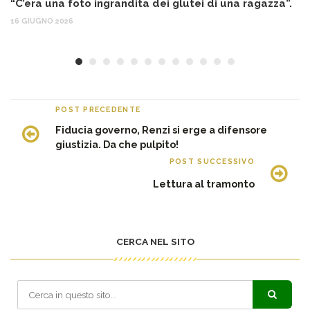
“C’era una foto ingrandita dei glutei di una ragazza”.
12
16 GIUGNO 2026
POST PRECEDENTE
Fiducia governo, Renzi si erge a difensore
giustizia. Da che pulpito!
POST SUCCESSIVO
Lettura al tramonto
CERCA NEL SITO