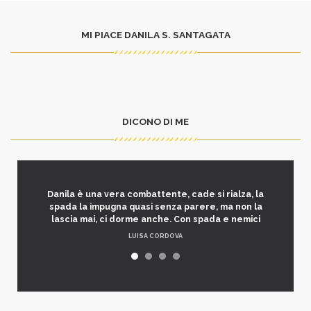
MI PIACE DANILA S. SANTAGATA
DICONO DI ME
Danila è una vera combattente, cade si rialza, la
spada la impugna quasi senza parere, ma non la
lascia mai, ci dorme anche. Con spada e nemici
LUISA CORDOVA