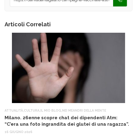
Articoli Correlati
ATTUALITÀ
,
CULTURA
,
IL MIO BLOG
,
NEI MEANDRI DELLA MENTE
AT
Milano. 26enne scopre chat dei dipendenti Atm:
T
“C’era una foto ingrandita dei glutei di una ragazza”.
12
16 GIUGNO 2026