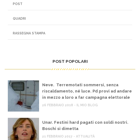
POST
QUADRI
RASSEGNA STAMPA
POST POPOLARI
Neve. Terremotati sommersi, senza
riscaldamento, né luce. Pd provi ad andare
in mezzo a loro a far campagna elettorale
26 FEBBRAIO 2018 - IL MIO BLOG
Unar. Festini hard pagati con soldi nostri.
Boschi si dimetta
21 FEBBRAIO 2017 - ATTUALITÀ