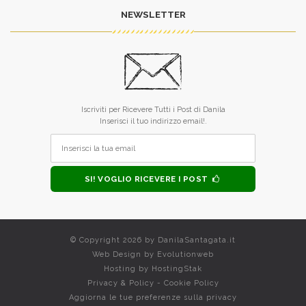
NEWSLETTER
Iscriviti per Ricevere Tutti i Post di Danila
Inserisci il tuo indirizzo email!.
SI! VOGLIO RICEVERE I POST
© Copyright 2026 by
DanilaSantagata.it
Web Design by
Evolutionweb
Hosting by
HostingStak
Privacy & Policy
-
Cookie Policy
Aggiorna le tue preferenze sulla privacy