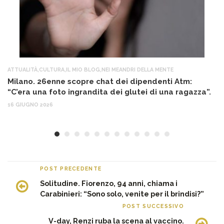
ATTUALITÀ
,
CULTURA
,
IL MIO BLOG
,
NEI MEANDRI DELLA MENTE
AT
Milano. 26enne scopre chat dei dipendenti Atm:
T
“C’era una foto ingrandita dei glutei di una ragazza”.
12
16 GIUGNO 2026
POST PRECEDENTE
Solitudine. Fiorenzo, 94 anni, chiama i
Carabinieri: “Sono solo, venite per il brindisi?”
POST SUCCESSIVO
V-day, Renzi ruba la scena al vaccino.