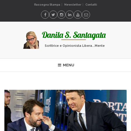
Rassegna Stampa
Newsletter
Contatti
Scrittrice e Opinionista Libera...Mente
MENU