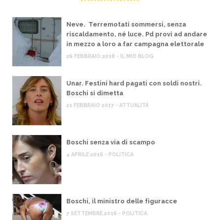
Neve. Terremotati sommersi, senza
riscaldamento, né luce. Pd provi ad andare
in mezzo a loro a far campagna elettorale
26 FEBBRAIO 2018 - IL MIO BLOG
Unar. Festini hard pagati con soldi nostri.
Boschi si dimetta
21 FEBBRAIO 2017 - ATTUALITÀ
Boschi senza via di scampo
4 APRILE 2016 - POLITICA
Boschi, il ministro delle figuracce
7 SETTEMBRE 2016 - POLITICA