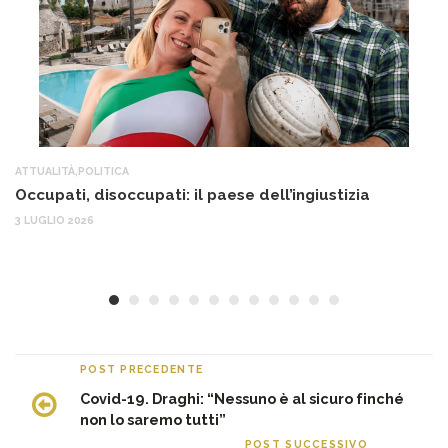
ATTUALITÀ
,
POLITICA
AT
Occupati, disoccupati: il paese dell’ingiustizia
Q
Ma
3 LUGLIO 2026
c
30
POST PRECEDENTE
Covid-19. Draghi: “Nessuno è al sicuro finché
non lo saremo tutti”
POST SUCCESSIVO