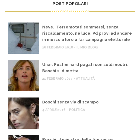
POST POPOLARI
Neve. Terremotati sommersi, senza
riscaldamento, né luce. Pd provi ad andare
in mezzo a loro a far campagna elettorale
26 FEBBRAIO 2018 - IL MIO BLOG
Unar. Festini hard pagati con soldi nostri.
Boschi si dimetta
21 FEBBRAIO 2017 - ATTUALITÀ
Boschi senza via di scampo
4 APRILE 2016 - POLITICA
Boschi, il ministro delle figuracce