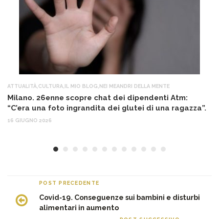
ATTUALITÀ
,
CULTURA
,
IL MIO BLOG
,
NEI MEANDRI DELLA MENTE
AT
Milano. 26enne scopre chat dei dipendenti Atm:
T
“C’era una foto ingrandita dei glutei di una ragazza”.
12
16 GIUGNO 2026
POST PRECEDENTE
Covid-19. Conseguenze sui bambini e disturbi
alimentari in aumento