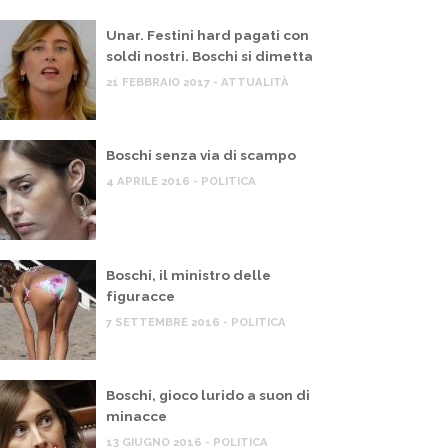
Unar. Festini hard pagati con
soldi nostri. Boschi si dimetta
21 FEBBRAIO 2017 - ATTUALITÀ
Boschi senza via di scampo
4 APRILE 2016 - POLITICA
Boschi, il ministro delle
figuracce
7 SETTEMBRE 2016 - POLITICA
Boschi, gioco lurido a suon di
minacce
 MIO BLOG
IL MIO BLOG
13 GIUGNO 2016 - POLITICA
overno Meloni, scontro sulla Flotilla,
Pil, Ital