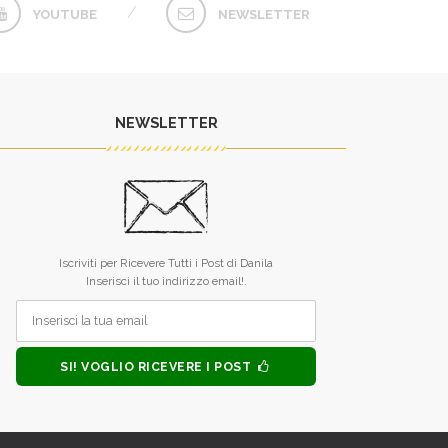
YOUTUBE
NEWSLETTER
NEWSLETTER
L’unico difetto dei tuoi libri è che
Raramente qualc
finiscono troppo presto.
qualcosa dai dicio
Iscriviti per Ricevere Tutti i Post di Danila
sei riuscita. 
MONICA ALLEGRUCCI
Inserisci il tuo indirizzo email!.
guardare nel fo
anima, mi hai inse
forza, tu, piccol
MONICA 
SI! VOGLIO RICEVERE I POST