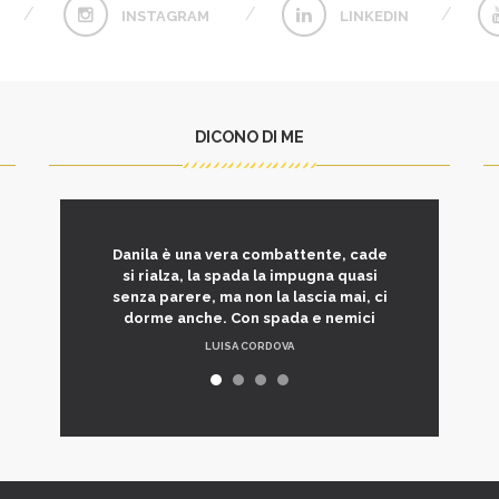
INSTAGRAM
LINKEDIN
DICONO DI ME
Danila è una vera combattente, cade
si rialza, la spada la impugna quasi
senza parere, ma non la lascia mai, ci
dorme anche. Con spada e nemici
LUISA CORDOVA