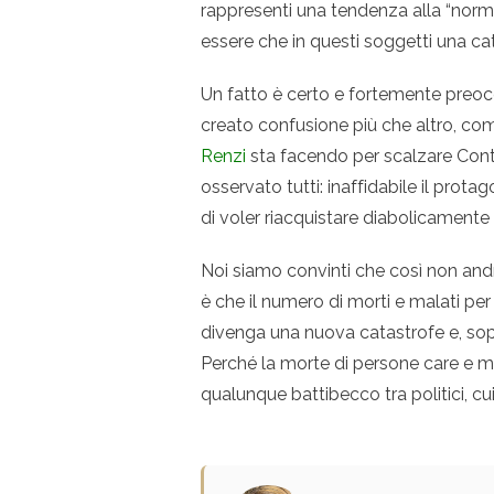
rappresenti una tendenza alla “norma
essere che in questi soggetti una ca
Un fatto è certo e fortemente preocc
creato confusione più che altro, compl
Renzi
sta facendo per scalzare Conte
osservato tutti: inaffidabile il protag
di voler riacquistare diabolicamente i
Noi siamo convinti che così non and
è che il numero di morti e malati p
divenga una nuova catastrofe e, sopra
Perché la morte di persone care e m
qualunque battibecco tra politici, cui