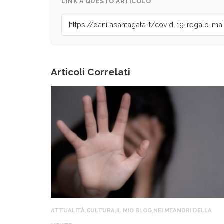
LINK A QUESTO ARTICOLO
Articoli Correlati
ATTUALITÀ
,
CULTURA
,
IL MIO BLOG
,
NEI MEANDRI DELLA