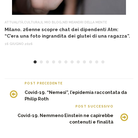
ATTUALITÀ
,
CULTURA
,
IL MIO BLOG
,
NEI MEANDRI DELLA MENTE
AT
Milano. 26enne scopre chat dei dipendenti Atm:
T
“C’era una foto ingrandita dei glutei di una ragazza”.
12
16 GIUGNO 2026
POST PRECEDENTE
Covid-19. “Nemesi”, l’epidemia raccontata da
Philip Roth
POST SUCCESSIVO
Covid-19. Nemmeno Einstein ne capirebbe
contenuti e finalità