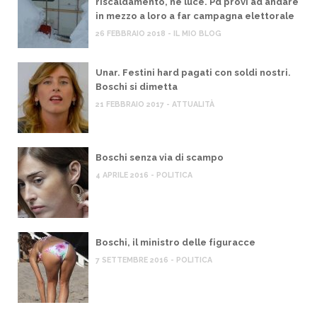
riscaldamento, né luce. Pd provi ad andare
in mezzo a loro a far campagna elettorale
26 FEBBRAIO 2018 - IL MIO BLOG
Unar. Festini hard pagati con soldi nostri.
Boschi si dimetta
21 FEBBRAIO 2017 - ATTUALITÀ
Boschi senza via di scampo
4 APRILE 2016 - POLITICA
Boschi, il ministro delle figuracce
7 SETTEMBRE 2016 - POLITICA