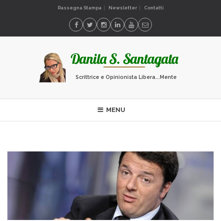
Rassegna Stampa
Newsletter
Contatti
Scrittrice e Opinionista Libera...Mente
MENU