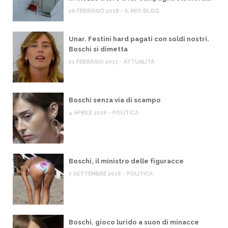
26 FEBBRAIO 2018 - IL MIO BLOG
Unar. Festini hard pagati con soldi nostri.
Boschi si dimetta
21 FEBBRAIO 2017 - ATTUALITÀ
Boschi senza via di scampo
4 APRILE 2016 - POLITICA
Boschi, il ministro delle figuracce
7 SETTEMBRE 2016 - POLITICA
Boschi, gioco lurido a suon di minacce