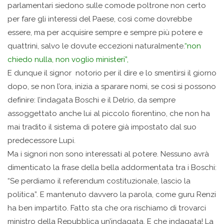
parlamentari siedono sulle comode poltrone non certo
per fare gli interessi del Paese, così come dovrebbe
essere, ma per acquisire sempre e sempre più potere e
quattrini, salvo le dovute eccezioni naturalmente.
“non
chiedo nulla, non voglio ministeri”,
E dunque il signor notorio per il dire e lo smentirsi il giorno
dopo, se non l’ora, inizia a sparare nomi, se così si possono
definire: l’indagata Boschi e il Delrio, da sempre
assoggettato anche lui al piccolo fiorentino, che non ha
mai tradito il sistema di potere già impostato dal suo
predecessore Lupi.
Ma i signori non sono interessati al potere. Nessuno avrà
dimenticato la frase della bella addormentata tra i Boschi:
“Se perdiamo il referendum costituzionale, lascio la
politica”. E mantenuto davvero la parola, come guru Renzi
ha ben impartito. Fatto sta che ora rischiamo di trovarci
ministro della Repubblica un’indagata. E che indagata! La