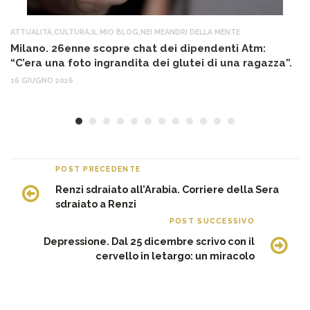
ATTUALITÀ
,
CULTURA
,
IL MIO BLOG
,
NEI MEANDRI DELLA MENTE
AT
Milano. 26enne scopre chat dei dipendenti Atm:
T
“C’era una foto ingrandita dei glutei di una ragazza”.
12
16 GIUGNO 2026
POST PRECEDENTE
Renzi sdraiato all’Arabia. Corriere della Sera
sdraiato a Renzi
POST SUCCESSIVO
Depressione. Dal 25 dicembre scrivo con il
cervello in letargo: un miracolo