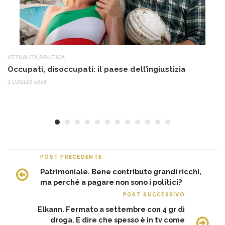
ATTUALITÀ
,
POLITICA
AT
Occupati, disoccupati: il paese dell’ingiustizia
Q
Ma
3 LUGLIO 2026
c
30
POST PRECEDENTE
Patrimoniale. Bene contributo grandi ricchi,
ma perché a pagare non sono i politici?
POST SUCCESSIVO
Elkann. Fermato a settembre con 4 gr di
droga. E dire che spesso è in tv come