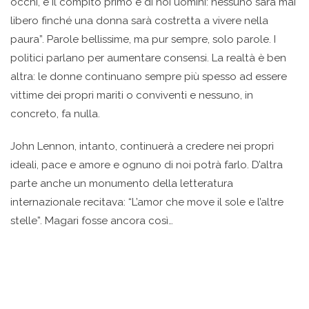
occhi, e il compito primo è di noi uomini: nessuno sarà mai
libero finché una donna sarà costretta a vivere nella
paura”. Parole bellissime, ma pur sempre, solo parole. I
politici parlano per aumentare consensi. La realtà è ben
altra: le donne continuano sempre più spesso ad essere
vittime dei propri mariti o conviventi e nessuno, in
concreto, fa nulla.
John Lennon, intanto, continuerà a credere nei propri
ideali, pace e amore e ognuno di noi potrà farlo. D’altra
parte anche un monumento della letteratura
internazionale recitava: “L’amor che move il sole e l’altre
stelle”. Magari fosse ancora così…