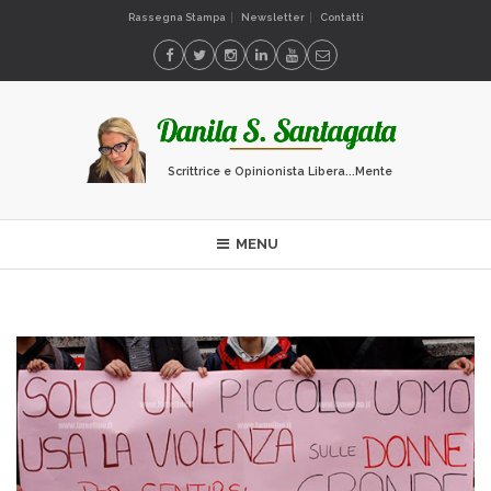
Rassegna Stampa
Newsletter
Contatti
Scrittrice e Opinionista Libera...Mente
MENU