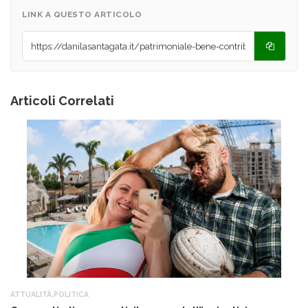
LINK A QUESTO ARTICOLO
Articoli Correlati
ATTUALITÀ
,
POLITICA
AT