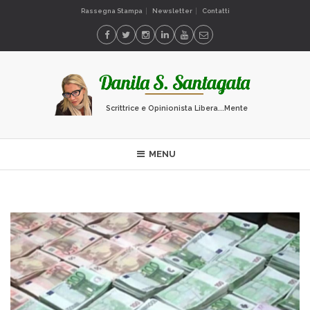
Rassegna Stampa
Newsletter
Contatti
Scrittrice e Opinionista Libera...Mente
MENU