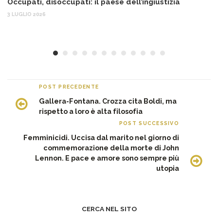
Occupati, disoccupati: il paese dell’ingiustizia
Q
Ma
3 LUGLIO 2026
c
30
POST PRECEDENTE
Gallera-Fontana. Crozza cita Boldi, ma
rispetto a loro è alta filosofia
POST SUCCESSIVO
Femminicidi. Uccisa dal marito nel giorno di
commemorazione della morte di John
Lennon. E pace e amore sono sempre più
utopia
CERCA NEL SITO