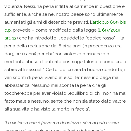
violenza. Nessuna pena inflitta al carnefice in questione è
sufficiente, anche se nel nostro paese sono ultimamente
aumentati gli anni di detenzione previsti. L’
articolo 609 bis
c.p.
prevede – come modificato dalla legge (
l. 69/2019,
art. 13
) che ha introdotto il cosiddetto “codice rosso” – la
pena della reclusione dai 6 ai 12 anni (in precedenza era
dai 5 ai 10 anni) per chi “con violenza o minaccia o
mediante abuso di autorità costringe taluno a compiere o
subire atti sessuali”. Certo, poi ci sarà la buona condotta, i
vari sconti di pena. Siamo alle solite: nessuno paga mai
abbastanza. Nessuno mai sconta la pena che gli
toccherebbe per aver violato l’equilibrio di chi “non ha mai
fatto male a nessuno, sente che non sia stato dato valore
alla sua vita e ha visto la morte in faccia”.
“La violenza non è forza ma debolezza, né mai può essere
creatrice di cosa alcuna, ma soltanto distruggerla”.