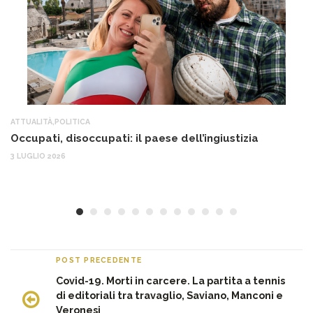
ATTUALITÀ
,
POLITICA
AT
Occupati, disoccupati: il paese dell’ingiustizia
Q
Ma
3 LUGLIO 2026
c
30
POST PRECEDENTE
Covid-19. Morti in carcere. La partita a tennis
di editoriali tra travaglio, Saviano, Manconi e
Veronesi