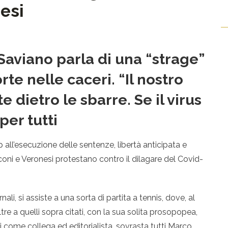
esi
Saviano parla di una “strage”
te nelle caceri. “Il nostro
e dietro le sbarre. Se il virus
per tutti
 all’esecuzione delle sentenze, libertà anticipata e
coni e Veronesi protestano contro il dilagare del Covid-
nali, si assiste a una sorta di partita a tennis, dove, al
ltre a quelli sopra citati, con la sua solita prosopopea,
i come collega ed editorialista, sovrasta tutti Marco