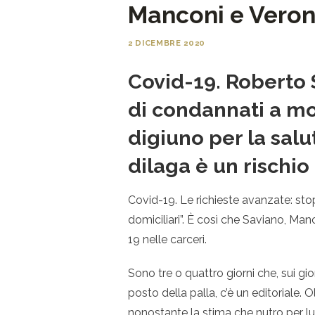
Manconi e Veron
2 DICEMBRE 2020
Covid-19. Roberto 
di condannati a mor
digiuno per la salut
dilaga è un rischio 
Covid-19. Le richieste avanzate: stop
domiciliari”. È così che Saviano, Man
19 nelle carceri.
Sono tre o quattro giorni che, sui gior
posto della palla, c’è un editoriale. O
nonostante la stima che nutro per lu