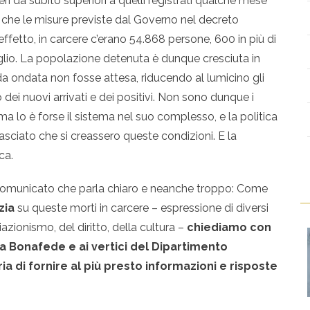
 da subito superiori a quelli registrati qualche mese
 che le misure previste dal Governo nel decreto
effetto, in carcere c’erano 54.868 persone, 600 in più di
luglio. La popolazione detenuta è dunque cresciuta in
 ondata non fosse attesa, riducendo al lumicino gli
 dei nuovi arrivati e dei positivi. Non sono dunque i
, ma lo è forse il sistema nel suo complesso, e la politica
sciato che si creassero queste condizioni. E la
ca.
 comunicato che parla chiaro e neanche troppo: Come
izia
su queste morti in carcere – espressione di diversi
iazionismo, del diritto, della cultura –
chiediamo con
ia Bonafede e ai vertici del Dipartimento
a di fornire al più presto informazioni e risposte