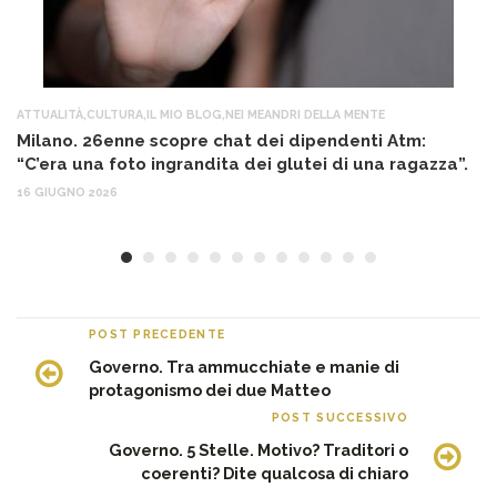
ATTUALITÀ
,
CULTURA
,
IL MIO BLOG
,
NEI MEANDRI DELLA MENTE
AT
Milano. 26enne scopre chat dei dipendenti Atm:
T
“C’era una foto ingrandita dei glutei di una ragazza”.
12
16 GIUGNO 2026
POST PRECEDENTE
Governo. Tra ammucchiate e manie di
protagonismo dei due Matteo
POST SUCCESSIVO
Governo. 5 Stelle. Motivo? Traditori o
coerenti? Dite qualcosa di chiaro