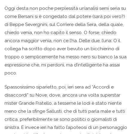
Oggi desta non poche perplessità un’analisi semi seria su
come Bersani si è congedato dal potere (sarà poi vero?)
di Beppe Severgnini, sul Corriere della Sera, della quale,
chiedo venia, non ho capito il senso. O forse, chiedo
ancora maggior venia, non ce l’ha. Delle due, l’una: O il
collega ha scritto dopo aver bevuto un bicchierino di
troppo o semplicemente ha messo nero su bianco la sua
espressione che, mi perdoni, ma d’intelligente ha assai
poco.
Spassosissimo siparietto, poi, ieri sera ad “Accordi e
disaccordi” su Nove, dove, ancora una volta superstar
mister Grande Fratello, a tesserne le lodi è stato niente
meno che la sfinge Sallusti, che di tutti parla male e tutti
critica, preferibilmente se sono politici o giornalisti di
sinistra. E invece ieri ha fatto l’apoteosi di un personaggio