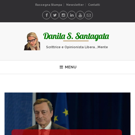
Rassegna Stampa
Newsletter
Contatti
Scrittrice e Opinionista Libera...Mente
MENU