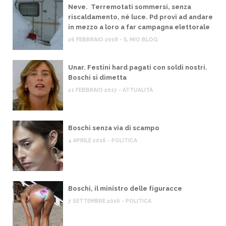
Neve. Terremotati sommersi, senza
riscaldamento, né luce. Pd provi ad andare
in mezzo a loro a far campagna elettorale
26 FEBBRAIO 2018 - IL MIO BLOG
Unar. Festini hard pagati con soldi nostri.
Boschi si dimetta
21 FEBBRAIO 2017 - ATTUALITÀ
Boschi senza via di scampo
4 APRILE 2016 - POLITICA
Boschi, il ministro delle figuracce
7 SETTEMBRE 2016 - POLITICA