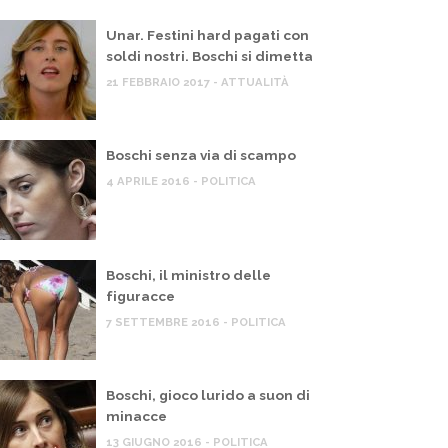
Unar. Festini hard pagati con
soldi nostri. Boschi si dimetta
21 FEBBRAIO 2017 - ATTUALITÀ
Boschi senza via di scampo
4 APRILE 2016 - POLITICA
Boschi, il ministro delle
figuracce
7 SETTEMBRE 2016 - POLITICA
Boschi, gioco lurido a suon di
minacce
 MIO BLOG
IL MIO BLOG
13 GIUGNO 2016 - POLITICA