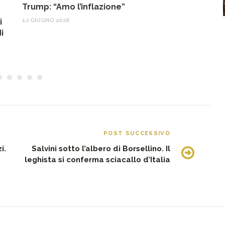
Trump: “Amo l’inflazione”
G
o
12 GIUGNO 2026
i
22
i
POST SUCCESSIVO
i.
Salvini sotto l’albero di Borsellino. Il
leghista si conferma sciacallo d’Italia