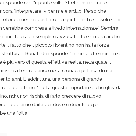
o, risponde che “il ponte sullo Stretto non è tra le
E ancora “interpretare Iv per me è arduo. Perso che
profondamente sbagliato. La gente ci chiede soluzioni,
on verrebbe compresa a livello internazionale”. Sembra
ochi anni fa era un semplice avvocato. Lo sembra anche
il fatto che il piccolo fiorentino non ha la forza
 strutturali, Bonafede risponde: “In tempi di emergenza,
e è più vero di questa effettiva realtà, nella quale il
 riesce a tenere banco nella cronaca politica di una
ento anni. E addirittura, una persona di grande
orre la questione: “Tutta questa importanza che gli si dà
ino, ndr), non rischia di farlo crescere di nuovo
zione dobbiamo darla per dovere deontologico,
be una follia!