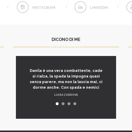
INSTAGRAM
LINKEDIN
DICONO DI ME
Danila è una vera combattente, cade
si rialza, la spada la impugna quasi
senza parere, ma non la lascia mai, ci
dorme anche. Con spada e nemici
LUISA CORDOVA