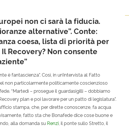
ropei non ci sarà la fiducia.
oranze alternative”. Conte:
za coesa, lista di priorità per
. Il Recovery? Non consente
aziente”
e è fantascienza”. Così, in un’intervista al Fatto
 del non particolarmente politicamente coscienzioso
afede. “Martedì – prosegue il guardasigilli – dobbiamo
 Recovery plan e poi lavorare per un patto di legislatura”.
fficio stampa, che, per dirette conoscenze, fa acqua
ovvisamente, fatto sta che Bonafede dice cose buone e
uando, alla domanda su
Renzi
, il ponte sullo Stretto, il