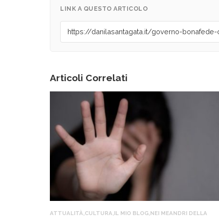
LINK A QUESTO ARTICOLO
Articoli Correlati
ATTUALITÀ
,
CULTURA
,
IL MIO BLOG
,
NEI MEANDRI DELLA