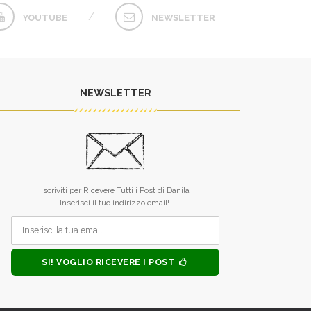
YOUTUBE
NEWSLETTER
NEWSLETTER
L’unico difetto dei tuoi libri è che
Raramente qualc
finiscono troppo presto.
qualcosa dai dicio
Iscriviti per Ricevere Tutti i Post di Danila
sei riuscita. 
MONICA ALLEGRUCCI
Inserisci il tuo indirizzo email!.
guardare nel fo
anima, mi hai inse
forza, tu, piccol
MONICA 
SI! VOGLIO RICEVERE I POST