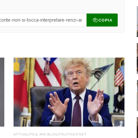
COPIA
ATTUALITÀ
,
IL MIO BLOG
,
POLITICA
,
POST
IL