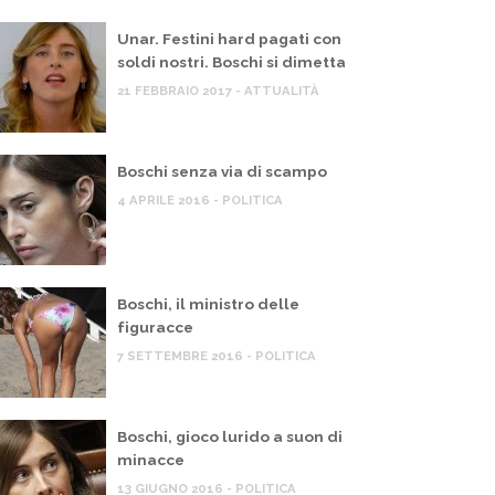
Unar. Festini hard pagati con
soldi nostri. Boschi si dimetta
21 FEBBRAIO 2017 - ATTUALITÀ
Boschi senza via di scampo
4 APRILE 2016 - POLITICA
Boschi, il ministro delle
TTUALITÀ
,
POLITICA
ATTUALITÀ
,
figuracce
ecord povertà, ma il governo pensa a
MENTE
7 SETTEMBRE 2016 - POLITICA
inanziare le guerre
Milano. 
 GIUGNO 2026
Atm: “C’e
una raga
Boschi, gioco lurido a suon di
16 GIUGNO 
minacce
13 GIUGNO 2016 - POLITICA