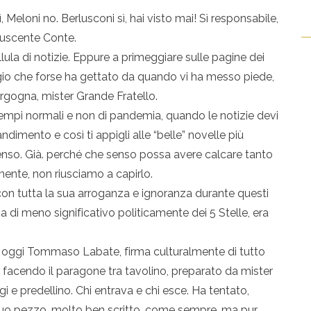
 Meloni no. Berlusconi sì, hai visto mai! Sì responsabile,
 uscente Conte.
lula di notizie. Eppure a primeggiare sulle pagine dei
naggio che forse ha gettato da quando vi ha messo piede,
rgogna, mister Grande Fratello.
tempi normali e non di pandemia, quando le notizie devi
ndimento e così ti appigli alle “belle” novelle più
 senso. Già. perché che senso possa avere calcare tanto
mente, non riusciamo a capirlo.
con tutta la sua arroganza e ignoranza durante questi
sa di meno significativo politicamente dei 5 Stelle, era
E oggi Tommaso Labate, firma culturalmente di tutto
lo, facendo il paragone tra tavolino, preparato da mister
i e predellino. Chi entrava e chi esce. Ha tentato,
l suo pezzo, molto ben scritto, come sempre, ma pur