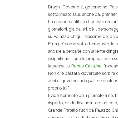
Draghi. Governo sì, governo no. Pd sì,
sottolineato tale, anche dal premier
La cronaca politica di queste ore pul
giornaloni, già da ieri, c’è il perso
su Palazzo Chigi il massimo della ve
E’ un po’ come sotto ferragosto, in 
andare a cercarle con la lente d’ingra
insignificanti, quelle proprio senza
la penna su
Rocco Casalino
, franca
Non ci è bastato dovercelo sorbire 
anni di governo, nei quali, se qualco
proprio lui?
Evidentemente per i giornaloni no. 
rispetto, gli dedica un intero artico
Grande Fratello fuori da Palazzo Chig
dunque, Labate, di alzare il tiro de