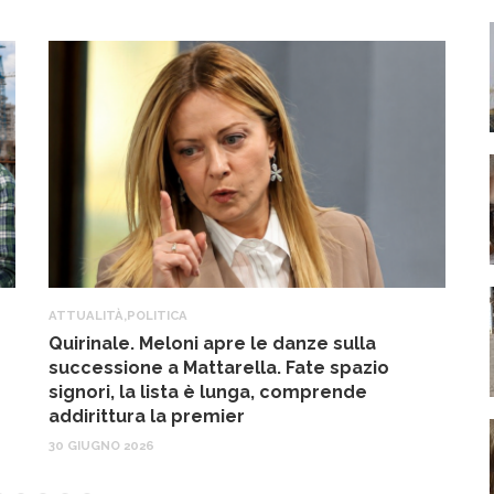
ATTUALITÀ
,
POLITICA
A
Quirinale. Meloni apre le danze sulla
R
successione a Mattarella. Fate spazio
f
signori, la lista è lunga, comprende
17
addirittura la premier
30 GIUGNO 2026