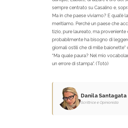
sempre centrato su Casalino e, sopra
Ma in che paese viviamo? E qual’è l
meritiamo. Perché un paese che acc
tizio, pure laureato, ma proveniente 
probabilmente ha bisogno di leggere 
giornali ostili che di mille baionet
“Ma quale paura? Nel mio vocabolario
un errore di stampa”. (Totò)
Danila Santagata
Scrittrice e Opinionista