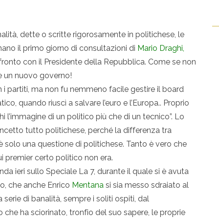
tà, dette o scritte rigorosamente in politichese, le
o il primo giorno di consultazioni di
Mario Draghi,
fronto con il Presidente della Repubblica. Come se non
e un nuovo governo!
n i partiti, ma non fu nemmeno facile gestire il board
o, quando riuscì a salvare l’euro e l’Europa.. Proprio
i l’immagine di un politico più che di un tecnico”. Lo
oncetto tutto politichese, perché la differenza tra
 solo una questione di politichese. Tanto è vero che
i premier certo politico non era.
da ieri sullo Speciale La 7, durante il quale si è avuta
o, che anche Enrico
Mentana
si sia messo sdraiato al
serie di banalità, sempre i soliti ospiti, dal
e ha sciorinato, tronfio del suo sapere, le proprie