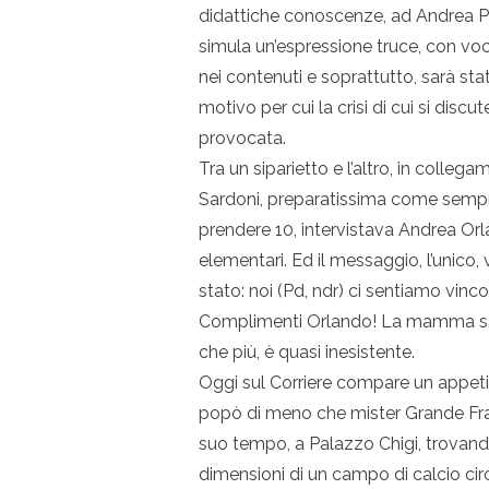
didattiche conoscenze, ad Andrea Purg
simula un’espressione truce, con voc
nei contenuti e soprattutto, sarà st
motivo per cui la crisi di cui si disc
provocata.
Tra un siparietto e l’altro, in colle
Sardoni, preparatissima come sempre
prendere 10, intervistava Andrea O
elementari. Ed il messaggio, l’unico,
stato: noi (Pd, ndr) ci sentiamo vinc
Complimenti Orlando! La mamma sarà
che più, è quasi inesistente.
Oggi sul Corriere compare un appeti
popò di meno che mister Grande Frat
suo tempo, a Palazzo Chigi, trovando l
dimensioni di un campo di calcio circ