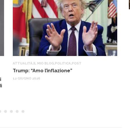
ATTUALITÀ
,
IL MIO BLOG
,
POLITICA
,
POST
IL
Trump: “Amo l’inflazione”
G
o
12 GIUGNO 2026
i
22
i