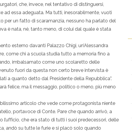
atori, che, invece, nel tentativo di distinguersi,
e ad essa adeguata. Ma tutti, inesorabilmente, vuoti
ato per un fatto di scaramanzia, nessuno ha parlato del
uteva è nata, né, tanto meno, di colui dal quale è stata
gamento esterno davanti Palazzo Chigi, un’Alessandra
, come chi a scuola studia tutto a memoria fino a
rlando, imbalsamato come uno scolaretto delle
 venuto fuori da questa non certo breve intervista è
olati a quanto detto dal Presidente della Repubblica”.
 felice, ma il messaggio, politico o meno, più meno
bilissimo articolo che vede come protagonista niente
ello, portavoce di Conte. Pare che quando arrivò, a
’ufficio, che era stato di tutti i suoi predecessori, delle
a, andò su tutte le furie e si placò solo quando