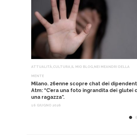
ATTUALITÀ
,
CULTURA
,
IL MIO BLOG
,
NEI MEANDRI DELLA
MENTE
Milano. 26enne scopre chat dei dipendent
Atm: “C’era una foto ingrandita dei glutei d
una ragazza”.
16 GIUGNO 2026