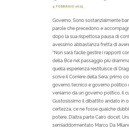
4 FEBBRAIO 2021
Governo. Sono sostanzialmente banali
parole che precedono e accompagnan
dopo la sua rispettosa pausa di con
avessimo abbastanza fretta di aver
“Non sarà facile gestire i rapporti co
della Bce nel passaggio più drammatic
quella esperienza restituisce di Dragh
scrive il Corriere della Sera: primo c
governo tecnico e governo politico è
veniamo da un governo politico, il cu
Gustosissimo il dibattito andato in on
certezza, ce ne fosse qualche dubbi
potere. D’altra parte Cairo docet. Una 
semiaddormentato Marco Da Milano ch