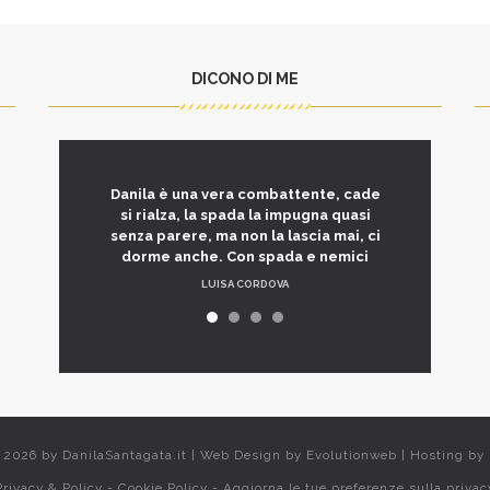
DICONO DI ME
Danila è una vera combattente, cade
si rialza, la spada la impugna quasi
senza parere, ma non la lascia mai, ci
dorme anche. Con spada e nemici
LUISA CORDOVA
t 2026 by
DanilaSantagata.it
|
Web Design by
Evolutionweb
|
Hosting by
Privacy & Policy
-
Cookie Policy
-
Aggiorna le tue preferenze sulla privac