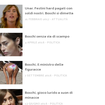
Unar. Festini hard pagati con
soldi nostri. Boschi si dimetta
21 FEBBRAIO 2017 - ATTUALITÀ
Boschi senza via di scampo
4 APRILE 2016 - POLITICA
Boschi, il ministro delle
figuracce
7 SETTEMBRE 2016 - POLITICA
 MIO BLOG
IL MIO BLOG
overno Meloni, scontro sulla Flotilla,
Pil, Ital
Boschi, gioco lurido a suon di
pposizioni chiedono sanzioni a Israele
cittadin
minacce
arma le 
13 GIUGNO 2016 - POLITICA
 MAGGIO 2026