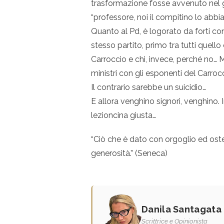
trasformazione fosse avvenuto nel gir
“professore, noi il compitino lo abbi
Quanto al Pd, è logorato da forti cont
stesso partito, primo tra tutti quello
Carroccio e chi, invece, perché no… 
ministri con gli esponenti del Carro
Il contrario sarebbe un suicidio…
E allora venghino signori, venghino. I
lezioncina giusta…
“Ciò che è dato con orgoglio ed ost
generosità.” (Seneca)
Danila Santagata
Scrittrice e Opinionista