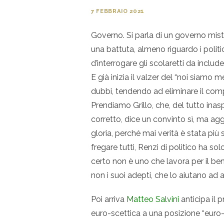
7 FEBBRAIO 2021
Governo. Si parla di un governo mist
una battuta, almeno riguardo i polit
d’interrogare gli scolaretti da include
E già inizia il valzer del “noi siamo 
dubbi, tendendo ad eliminare il co
Prendiamo Grillo, che, del tutto in
corretto, dice un convinto sì, ma aggi
gloria, perché mai verità è stata più 
fregare tutti, Renzi di politico ha s
certo non è uno che lavora per il b
non i suoi adepti, che lo aiutano ad 
Poi arriva
Matteo Salvini
anticipa il 
euro-scettica a una posizione “euro-r