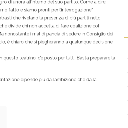
o di un’ora all’interno del suo partito. Come a dire:
amo fatto e siamo pronti per l’interrogazione”
rasti che rivelano la presenza di più partiti nello
 che divide chi non accetta di fare coalizione col
Ma nonostante i mal di pancia di sedere in Consiglio dei
ccio, è chiaro che si piegheranno a qualunque decisione.
n questo teatrino, c’è posto per tutti. Basta preparare la
entazione dipende più dall’ambizione che dalla