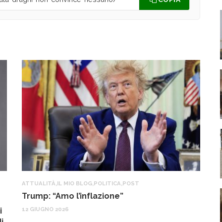
ATTUALITÀ
,
IL MIO BLOG
,
POLITICA
,
POST
IL
Trump: “Amo l’inflazione”
G
o
12 GIUGNO 2026
i
22
i