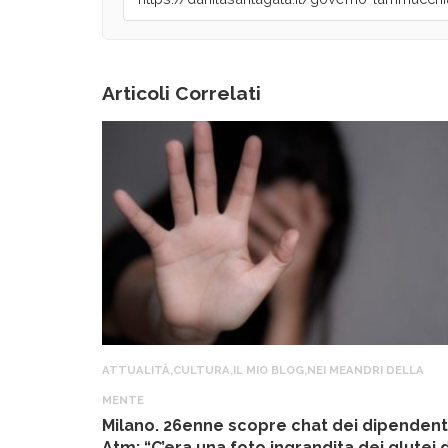
Articoli Correlati
ATTUALITÀ
,
CULTURA
,
IL MIO BLOG
,
NEI MEANDRI DELLA
MENTE
Milano. 26enne scopre chat dei dipendent
Atm: “C’era una foto ingrandita dei glutei d