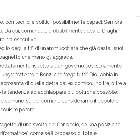
o, con tecnici e politici, possibilmente capaci. Sembra
ici. Da qui, comunque, probabilmente l’idea di Draghi
re nell’esecutivo.
meglio degli altri” di un’ammucchiata che già desta i suoi
mpagnetto che meno gli aggrada.
aspettatamente rispetto ad un governo così seriamente
unge: “Attento a Renzi che frega tutti”. Dio l’abbia in
sacrosanta di quella detta dall’ex comico. Inoltre, oltre a
olo la tendenza ad acchiappare più poltrone possibile;
ene comune, se per comune consideriamo il popolo e
acquisire potere.
progetto di una svolta del Carroccio, da una posizione
iformatrice”, come se il processo di totale