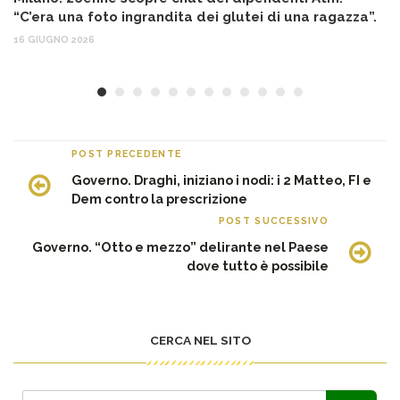
“C’era una foto ingrandita dei glutei di una ragazza”.
12
16 GIUGNO 2026
POST PRECEDENTE
Governo. Draghi, iniziano i nodi: i 2 Matteo, FI e
Dem contro la prescrizione
POST SUCCESSIVO
Governo. “Otto e mezzo” delirante nel Paese
dove tutto è possibile
CERCA NEL SITO