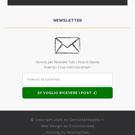
NEWSLETTER
Iscriviti per Ricevere Tutti i Post di Danila
Inserisci il tuo indirizzo email!.
SI! VOGLIO RICEVERE I POST
© Copyright 2026 by
DanilaSantagata.it
Web Design by
Evolutionweb
Hosting by
HostingStak