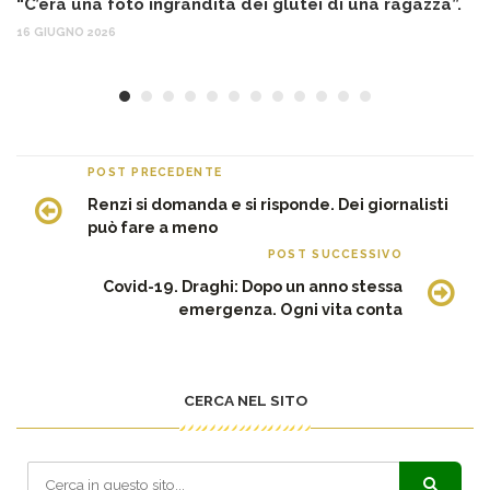
“C’era una foto ingrandita dei glutei di una ragazza”.
12
16 GIUGNO 2026
POST PRECEDENTE
Renzi si domanda e si risponde. Dei giornalisti
può fare a meno
POST SUCCESSIVO
Covid-19. Draghi: Dopo un anno stessa
emergenza. Ogni vita conta
CERCA NEL SITO