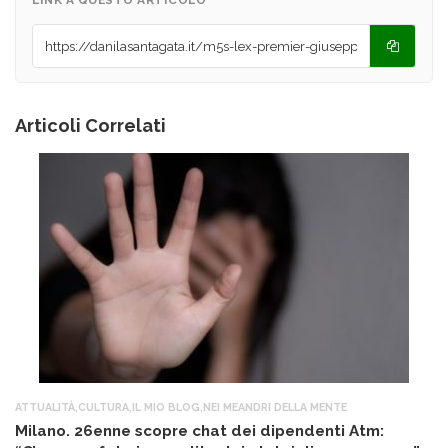
LINK A QUESTO ARTICOLO
Articoli Correlati
ATTUALITÀ
,
CULTURA
,
IL MIO BLOG
,
NEI MEANDRI DELLA MENTE
AT
Milano. 26enne scopre chat dei dipendenti Atm:
T