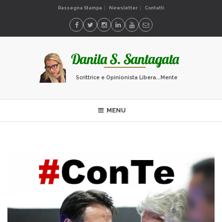
Rassegna Stampa
Newsletter
Contatti
Scrittrice e Opinionista Libera...Mente
MENU