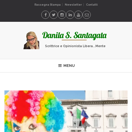
Rassegna Stampa
Newsletter
Contatti
Scrittrice e Opinionista Libera...Mente
MENU