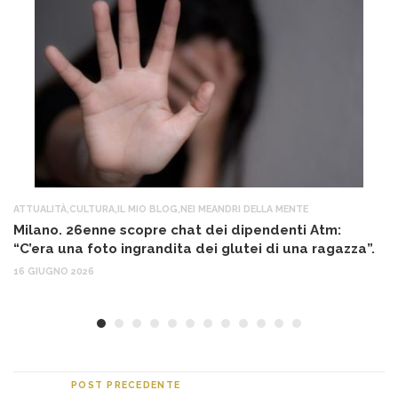
ATTUALITÀ
,
CULTURA
,
IL MIO BLOG
,
NEI MEANDRI DELLA MENTE
AT
Milano. 26enne scopre chat dei dipendenti Atm:
T
“C’era una foto ingrandita dei glutei di una ragazza”.
12
16 GIUGNO 2026
POST PRECEDENTE