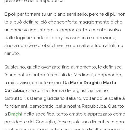
presidente della Repubblica.
E poi, per tornare su un piano semi serio, perché di più non
lo si può definire, ciò che sconforta maggiormente è che
un nome valido, integro, superpartes, totalmente avulso
dalle logiche luride di lobby, massoneria e corruzione,
sinora non c’è e probabilmente non salterà fuori all’ultimo
minuto.
Qualcuno, quelle avanzate fino al momento, le definisce
“candidature autoreferenziali dei Mediocri”, adoperando,
a mio avviso, un eufemismo. Da
Mario Draghi
e
Marta
Cartabia
, che con la riforma della giustizia hanno
distrutto il sistema giudiziario italiano, voltando le spalle ai
fondamenti democratici della nostra Repubblica. Quanto
a
Draghi
, nello specifico, tanto amato e apprezzato come
presidente del Consiglio, forse qualcuno dimentica o non
vuol vedere che, per far tornare i conti a livello europeo e