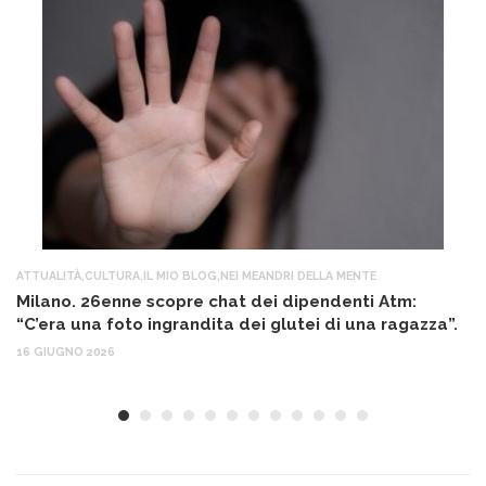
ATTUALITÀ
,
CULTURA
,
IL MIO BLOG
,
NEI MEANDRI DELLA MENTE
AT
Milano. 26enne scopre chat dei dipendenti Atm:
T
“C’era una foto ingrandita dei glutei di una ragazza”.
12
16 GIUGNO 2026