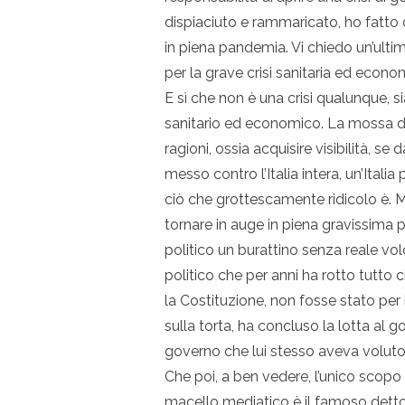
dispiaciuto e rammaricato, ho fatto 
in piena pandemia. Vi chiedo un’ultim
per la grave crisi sanitaria ed econo
E sì che non è una crisi qualunque, 
sanitario ed economico. La mossa del
ragioni, ossia acquisire visibilità, se 
messo contro l’Italia intera, un’Itali
ciò che grottescamente ridicolo è. Me
tornare in auge in piena gravissima
politico un burattino senza reale v
politico che per anni ha rotto tutto 
la Costituzione, non fosse stato per il 
sulla torta, ha concluso la lotta al 
governo che lui stesso aveva voluto.
Che poi, a ben vedere, l’unico scopo
macello mediatico è il famoso detto: