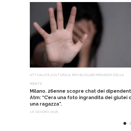
ATTUALITÀ
,
CULTURA
,
IL MIO BLOG
,
NEI MEANDRI DELLA
MENTE
Milano. 26enne scopre chat dei dipendent
Atm: “C’era una foto ingrandita dei glutei d
una ragazza”.
16 GIUGNO 2026