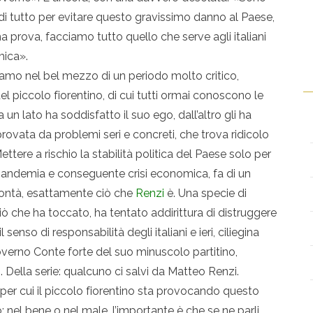
di tutto per evitare questo gravissimo danno al Paese,
a prova, facciamo tutto quello che serve agli italiani
mica».
siamo nel bel mezzo di un periodo molto critico,
 piccolo fiorentino, di cui tutti ormai conoscono le
da un lato ha soddisfatto il suo ego, dall’altro gli ha
a provata da problemi seri e concreti, che trova ridicolo
ttere a rischio la stabilità politica del Paese solo per
 pandemia e conseguente crisi economica, fa di un
olontà, esattamente ciò che
Renzi
è. Una specie di
ciò che ha toccato, ha tentato addirittura di distruggere
senso di responsabilità degli italiani e ieri, ciliegina
governo Conte forte del suo minuscolo partitino,
 Della serie: qualcuno ci salvi da Matteo Renzi.
 per cui il piccolo fiorentino sta provocando questo
 nel bene o nel male, l’importante è che se ne parli.