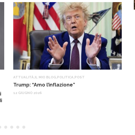
ATTUALITÀ
,
IL MIO BLOG
,
POLITICA
,
POST
IL
Trump: “Amo l’inflazione”
G
o
12 GIUGNO 2026
i
22
i