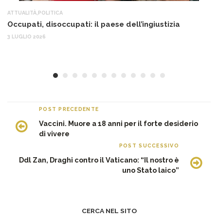
ATTUALITÀ
,
POLITICA
AT
Occupati, disoccupati: il paese dell’ingiustizia
Q
Ma
3 LUGLIO 2026
c
30
POST PRECEDENTE
Vaccini. Muore a 18 anni per il forte desiderio
di vivere
POST SUCCESSIVO
Ddl Zan, Draghi contro il Vaticano: “Il nostro è
uno Stato laico”
CERCA NEL SITO