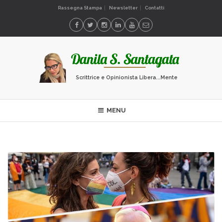
Rassegna Stampa
Newsletter
Contatti
Scrittrice e Opinionista Libera...Mente
MENU