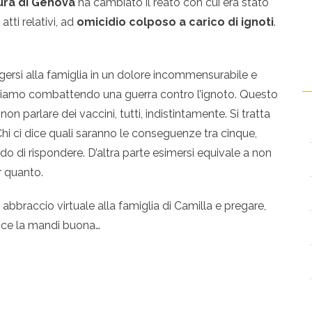
ura di Genova
ha cambiato il reato con cui era stato
tti relativi, ad
omicidio colposo a carico di ignoti
.
ingersi alla famiglia in un dolore incommensurabile e
 stiamo combattendo una guerra contro l’ignoto. Questo
n parlare dei vaccini, tutti, indistintamente. Si tratta
 Chi ci dice quali saranno le conseguenze tra cinque,
ado di rispondere. D’altra parte esimersi equivale a non
r quanto.
braccio virtuale alla famiglia di Camilla e pregare,
e ce la mandi buona…