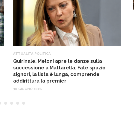
ATTUALITÀ
,
POLITICA
A
Quirinale. Meloni apre le danze sulla
R
successione a Mattarella. Fate spazio
f
signori, la lista è lunga, comprende
17
addirittura la premier
30 GIUGNO 2026