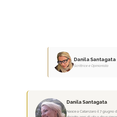
Danila Santagata
Scrittrice e Opinionista
Danila Santagata
Nasce a Catanzaro il 7 giugno de
diciotto anni di vita e dove riman