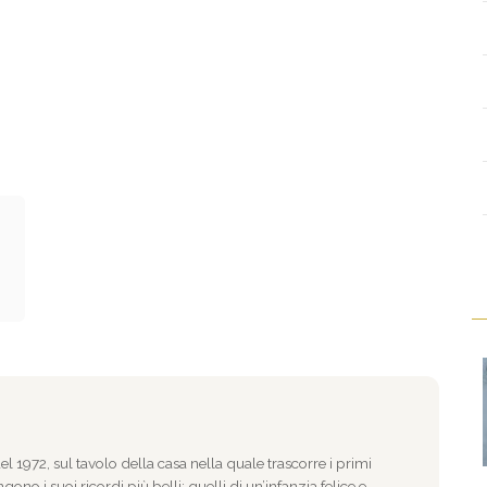
l 1972, sul tavolo della casa nella quale trascorre i primi
gono i suoi ricordi più belli: quelli di un’infanzia felice e