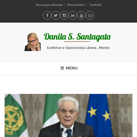
Rassegna Stampa
Newsletter
Contatti
Scrittrice e Opinionista Libera...Mente
MENU