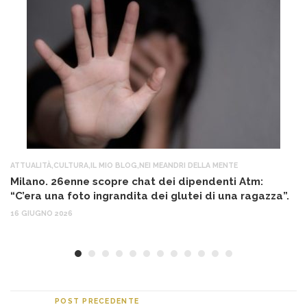
ATTUALITÀ
,
CULTURA
,
IL MIO BLOG
,
NEI MEANDRI DELLA MENTE
AT
Milano. 26enne scopre chat dei dipendenti Atm:
T
“C’era una foto ingrandita dei glutei di una ragazza”.
12
16 GIUGNO 2026
POST PRECEDENTE