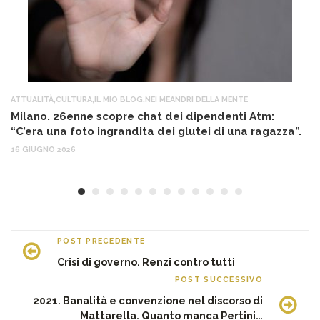
ATTUALITÀ
,
CULTURA
,
IL MIO BLOG
,
NEI MEANDRI DELLA MENTE
AT
Milano. 26enne scopre chat dei dipendenti Atm:
T
“C’era una foto ingrandita dei glutei di una ragazza”.
12
16 GIUGNO 2026
POST PRECEDENTE
Crisi di governo. Renzi contro tutti
POST SUCCESSIVO
2021. Banalità e convenzione nel discorso di
Mattarella. Quanto manca Pertini…