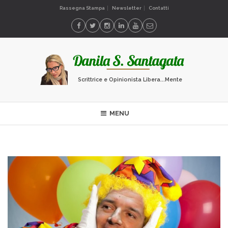
Rassegna Stampa
Newsletter
Contatti
Scrittrice e Opinionista Libera...Mente
MENU