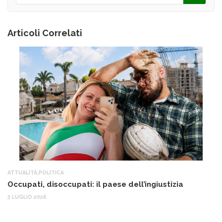
Articoli Correlati
ATTUALITÀ
,
POLITICA
AT
Occupati, disoccupati: il paese dell’ingiustizia
Q
Ma
3 LUGLIO 2026
c
30