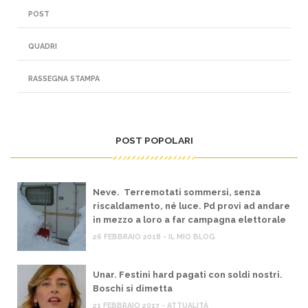
POST
QUADRI
RASSEGNA STAMPA
POST POPOLARI
Neve. Terremotati sommersi, senza
riscaldamento, né luce. Pd provi ad andare
in mezzo a loro a far campagna elettorale
26 FEBBRAIO 2018 - IL MIO BLOG
Unar. Festini hard pagati con soldi nostri.
Boschi si dimetta
21 FEBBRAIO 2017 - ATTUALITÀ