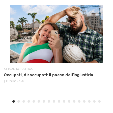
ATTUALITÀ
,
POLITICA
AT
Occupati, disoccupati: il paese dell’ingiustizia
Q
Ma
3 LUGLIO 2026
c
30