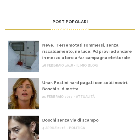
POST POPOLARI
Neve. Terremotati sommersi, senza
riscaldamento, né luce. Pd provi ad andare
in mezzo a loro a far campagna elettorale
26 FEBBRAIO 2018 - IL MIO BLOG
Unar. Festini hard pagati con soldi nostri.
Boschi si dimetta
21 FEBBRAIO 2017 - ATTUALITÀ
Boschi senza via di scampo
4 APRILE 2016 - POLITICA