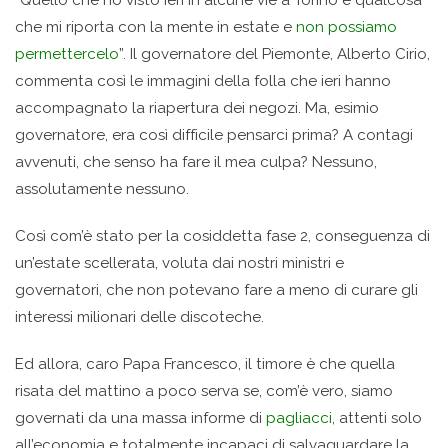
che mi riporta con la mente in estate e
non possiamo
permettercelo
”. Il governatore del Piemonte, Alberto Cirio,
commenta così le immagini della folla che ieri hanno
accompagnato la riapertura dei negozi. Ma, esimio
governatore, era così difficile pensarci prima? A contagi
avvenuti, che senso ha fare il mea culpa? Nessuno,
assolutamente nessuno.
Così com’è stato per la cosiddetta fase 2, conseguenza di
un’estate scellerata, voluta dai nostri ministri e
governatori, che non potevano fare a meno di curare gli
interessi milionari delle discoteche.
Ed allora, caro Papa Francesco, il timore è che quella
risata del mattino a poco serva se, com’è vero, siamo
governati da una massa informe di
pagliacci
, attenti solo
all’economia e totalmente incapaci di salvaguardare la