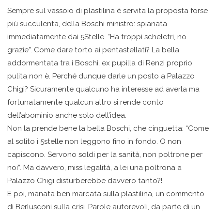
Sempre sul vassoio di plastilina è servita la proposta forse
più succulenta, della Boschi ministro: spianata
immediatamente dai 5Stelle. “Ha troppi scheletri, no
grazie”. Come dare torto ai pentastellati? La bella
addormentata tra i Boschi, ex pupilla di Renzi proprio
pulita non è. Perché dunque darle un posto a Palazzo
Chigi? Sicuramente qualcuno ha interesse ad averla ma
fortunatamente qualcun altro si rende conto
dell’abominio anche solo dell’idea.
Non la prende bene la bella Boschi, che cinguetta: “Come
al solito i 5stelle non leggono fino in fondo. O non
capiscono. Servono soldi per la sanità, non poltrone per
noi”. Ma davvero, miss legalità, a lei una poltrona a
Palazzo Chigi disturberebbe davvero tanto?!
E poi, manata ben marcata sulla plastilina, un commento
di Berlusconi sulla crisi. Parole autorevoli, da parte di un