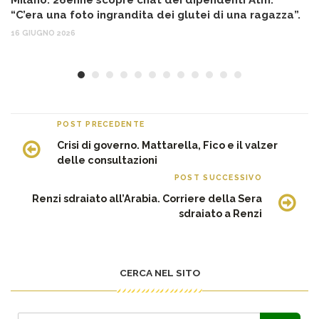
Milano. 26enne scopre chat dei dipendenti Atm:
T
“C’era una foto ingrandita dei glutei di una ragazza”.
12
16 GIUGNO 2026
POST PRECEDENTE
Crisi di governo. Mattarella, Fico e il valzer
delle consultazioni
POST SUCCESSIVO
Renzi sdraiato all’Arabia. Corriere della Sera
sdraiato a Renzi
CERCA NEL SITO