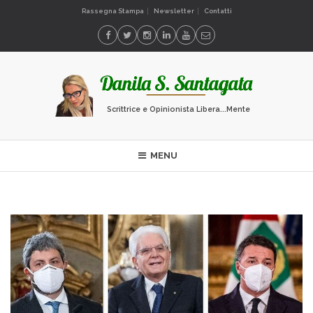
Rassegna Stampa
Newsletter
Contatti
Scrittrice e Opinionista Libera...Mente
MENU