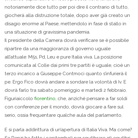
notoriamente dice tutto per poi dire il contrario di tutto,
giocherà alla distruzione totale, dopo aver già creato un
disagio enorme al Paese, mettendolo in fase di stallo in
una situazione di gravissima pandemia.
Il presidente della Camera dovrà verificare se è possibile
ripartire da una maggioranza di governo uguale
all’attuale: M5s, Pd, Leu e pure Italia viva. La posizione
comunicata al Colle dai primi tre partiti è uguale, cioè un
terzo incarico a Giuseppe Contmoci quanto s’infurierà il
pe. Ergo Fico dovrà andare a sondare la volontà di Iv. E
dovrà farlo tra sabato pomeriggio e martedì 2 febbraio.
Figuriaiccolo
fiorentino,
che, anziché pensare a far soldi
con conferenze per il mondo, dovrà giocare a fare sul
serio, ossia frequentare qualche aula del parlamento.
E si parla addirittura di un’apertura di Italia Viva. Ma come?
Se Renzi ha fatto i capitomboli per squilibrare gli equilibri