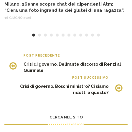
Milano. 26enne scopre chat dei dipendenti Atm:
T
“C’era una foto ingrandita dei glutei di una ragazza”.
12
16 GIUGNO 2026
POST PRECEDENTE
Crisi di governo. Delirante discorso di Renzi al
Quirinale
POST SUCCESSIVO
Crisi di governo. Boschi ministro? Ci siamo
ridotti a questo?
CERCA NEL SITO