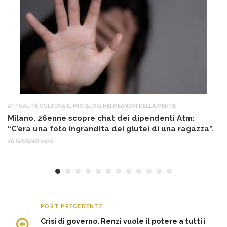
ATTUALITÀ
,
CULTURA
,
IL MIO BLOG
,
NEI MEANDRI DELLA MENTE
AT
Milano. 26enne scopre chat dei dipendenti Atm:
T
“C’era una foto ingrandita dei glutei di una ragazza”.
12
16 GIUGNO 2026
POST PRECEDENTE
Crisi di governo. Renzi vuole il potere a tutti i