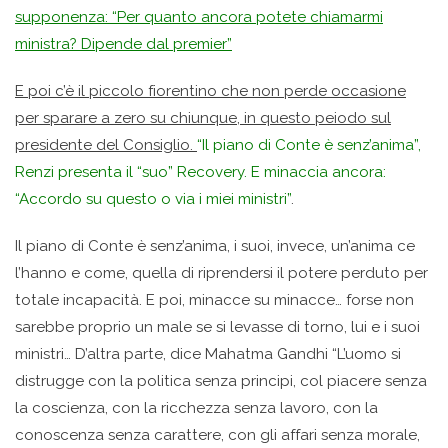
supponenza: “Per quanto ancora potete chiamarmi
ministra? Dipende dal premier”
E poi c’è il piccolo fiorentino che non perde occasione
per sparare a zero su chiunque, in questo peiodo sul
presidente del Consiglio.
“Il piano di Conte è senz’anima”,
Renzi presenta il “suo” Recovery. E minaccia ancora:
“Accordo su questo o via i miei ministri”
.
Il piano di Conte è senz’anima, i suoi, invece, un’anima ce
l’hanno e come, quella di riprendersi il potere perduto per
totale incapacità. E poi, minacce su minacce… forse non
sarebbe proprio un male se si levasse di torno, lui e i suoi
ministri… D’altra parte, dice Mahatma Gandhi “L’uomo si
distrugge con la politica senza principi, col piacere senza
la coscienza, con la ricchezza senza lavoro, con la
conoscenza senza carattere, con gli affari senza morale,